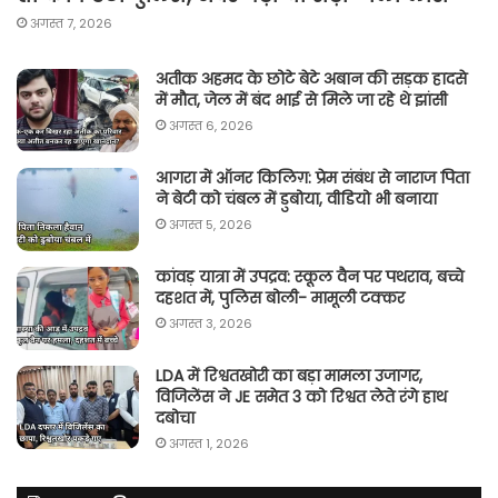
अगस्त 7, 2026
अतीक अहमद के छोटे बेटे अबान की सड़क हादसे
में मौत, जेल में बंद भाई से मिले जा रहे थे झांसी
अगस्त 6, 2026
आगरा में ऑनर किलिग़: प्रेम संबंध से नाराज पिता
ने बेटी को चंबल में डुबोया, वीडियो भी बनाया
अगस्त 5, 2026
कांवड़ यात्रा में उपद्रव: स्कूल वैन पर पथराव, बच्चे
दहशत में, पुलिस बोली- मामूली टक्कर
अगस्त 3, 2026
LDA में रिश्वतखोरी का बड़ा मामला उजागर,
विजिलेंस ने JE समेत 3 को रिश्वत लेते रंगे हाथ
दबोचा
अगस्त 1, 2026