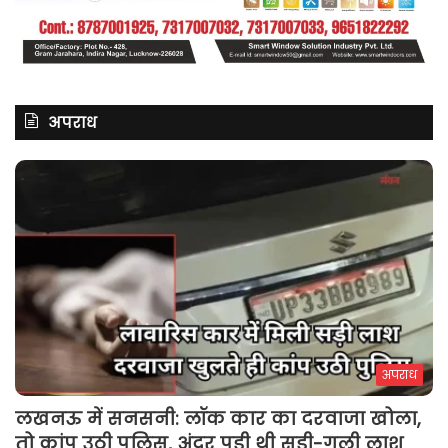
अपराध
अपराध
लखनऊ में सनसनी: लॉक कार का दरवाजा खोला,
तो कांप उठी पुलिस, अंदर पड़ी थी सड़ी-गली लाश