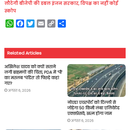
लौटेगी बीजेपी की डबल इंजन सरकार, विपक्ष का नहीं कोई
स्कोप
W
F
T
E
C
S
h
a
w
m
o
h
a
c
i
a
p
a
t
e
t
i
y
r
Related Articles
s
b
t
l
L
e
A
o
e
i
अखिलेश यादव को क्यों सताने
p
o
r
n
लगी ब्राह्मणों की चिंता, PDA में ‘पी’
का मतलब ‘पंडित’ तो पिछड़े कहां
p
k
k
गए?
अगस्त 6, 2026
नोएडा एयरपोर्ट को दिल्ली से
जोड़ेगा 50 किमी लंबा एलिवेटेड
एक्सप्रेसवे, खत्म होगा जाम
अगस्त 6, 2026