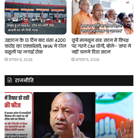
उद्घाटन के 13 दिन बाद धंसा 4200
यूपी मानसून सत्र: सदन में विपक्ष
करोड़ का एक्सप्रेसवे, NHAI ने टोल
पर गरजे CM योगी, बोले- ‘सपा ने
वसूली पर लगाई रोक
नहीं चलने दिया सदन’
अगस्त 6, 2026
अगस्त 5, 2026
राजनीति
असम
रित
में
झि
दर्ज
ने
मामले
लॉ
में
की
कांग्रेस
अ
नेता
दू