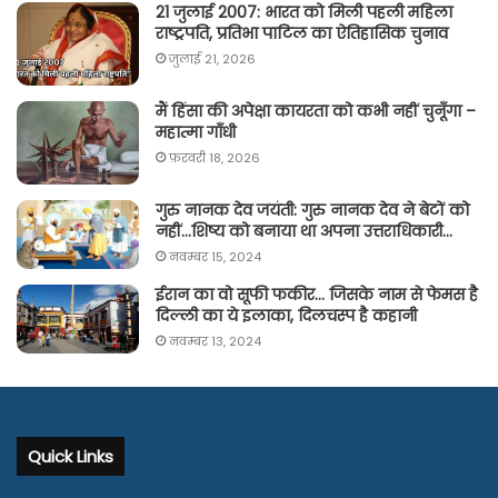
21 जुलाई 2007: भारत को मिली पहली महिला
राष्ट्रपति, प्रतिभा पाटिल का ऐतिहासिक चुनाव
जुलाई 21, 2026
मैं हिंसा की अपेक्षा कायरता को कभी नहीं चुनूँगा –
महात्मा गाँधी
फ़रवरी 18, 2026
गुरु नानक देव जयंती: गुरु नानक देव ने बेटों को
नहीं…शिष्य को बनाया था अपना उत्तराधिकारी…
नवम्बर 15, 2024
ईरान का वो सूफी फकीर… जिसके नाम से फेमस है
दिल्ली का ये इलाका, दिलचस्प है कहानी
नवम्बर 13, 2024
Quick Links