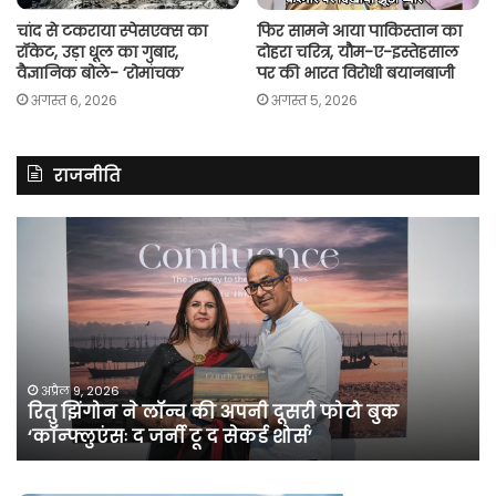
चांद से टकराया स्पेसएक्स का
फिर सामने आया पाकिस्तान का
रॉकेट, उड़ा धूल का गुबार,
दोहरा चरित्र, यौम-ए-इस्तेहसाल
वैज्ञानिक बोले- ‘रोमांचक’
पर की भारत विरोधी बयानबाजी
अगस्त 6, 2026
अगस्त 5, 2026
राजनीति
रितु
रा
झिंगोन
गां
ने
बो
लॉन्च
कां
की
की
अपनी
सर
दूसरी
बन
फोटो
पर
अप्रैल 9, 2026
रितु झिंगोन ने लॉन्च की अपनी दूसरी फोटो बुक
बुक
सी
‘कॉन्फ्लुएंसः द जर्नी टू द सेकर्ड शोर्स’
‘कॉन्फ्लुएंसः
के
द
सा
जर्नी
भे