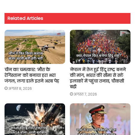
a
c
i
a
p
a
t
e
t
i
y
r
Related Articles
s
b
t
l
L
e
A
o
e
i
p
o
r
n
p
k
k
चीन का चमत्कार: ‘मौत के
नेपाल में तेज हुई हिंदू राष्ट्र बनने
रेगिस्तान’ को बनाया हरा भरा
की मांग, भारत की सीमा से सटे
जंगल, लगा डाले इतने अरब पेड़
इलाकों में पहुंचा तनाव, चौकसी
बढ़ी
अगस्त 8, 2026
अगस्त 7, 2026