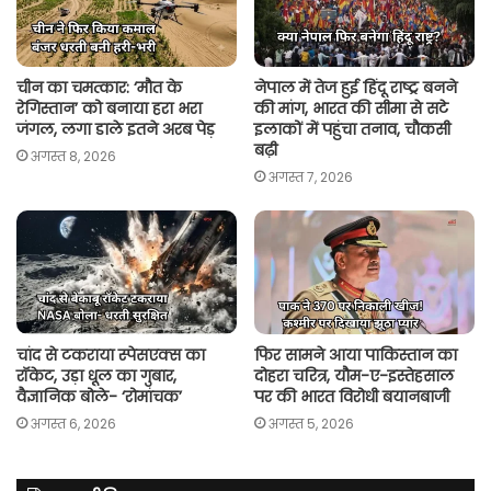
p
k
k
चीन का चमत्कार: ‘मौत के
नेपाल में तेज हुई हिंदू राष्ट्र बनने
रेगिस्तान’ को बनाया हरा भरा
की मांग, भारत की सीमा से सटे
जंगल, लगा डाले इतने अरब पेड़
इलाकों में पहुंचा तनाव, चौकसी
बढ़ी
अगस्त 8, 2026
अगस्त 7, 2026
चांद से टकराया स्पेसएक्स का
फिर सामने आया पाकिस्तान का
रॉकेट, उड़ा धूल का गुबार,
दोहरा चरित्र, यौम-ए-इस्तेहसाल
वैज्ञानिक बोले- ‘रोमांचक’
पर की भारत विरोधी बयानबाजी
अगस्त 6, 2026
अगस्त 5, 2026