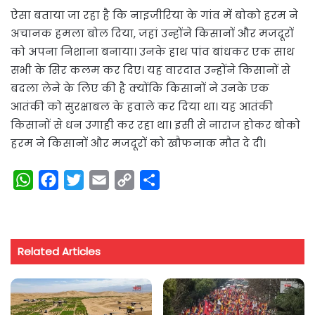
ऐसा बताया जा रहा है कि नाइजीरिया के गांव में बोको हरम ने
अचानक हमला बोल दिया, जहां उन्होंने किसानों और मजदूरों
को अपना निशाना बनाया। उनके हाथ पांव बांधकर एक साथ
सभी के सिर कलम कर दिए। यह वारदात उन्‍होंने किसानों से
बदला लेने के लिए की है क्‍योंकि किसानों ने उनके एक
आतंकी को सुरक्षाबल के हवाले कर दिया था। यह आतंकी
किसानों से धन उगाही कर रहा था। इसी से नाराज होकर बोको
हरम ने किसानों और मजदूरों को खौफनाक मौत दे दी।
W
F
T
E
C
S
h
a
w
m
o
h
a
c
i
a
p
a
t
e
t
i
y
r
Related Articles
s
b
t
l
L
e
A
o
e
i
p
o
r
n