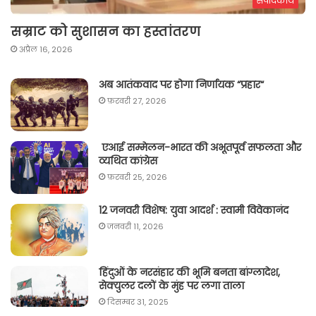
संपादकीय
सम्राट को सुशासन का हस्तांतरण
अप्रैल 16, 2026
अब आतंकवाद पर होगा निर्णायक “प्रहार“
फ़रवरी 27, 2026
एआई सम्मेलन-भारत की अभूतपूर्व सफलता और
व्यथित कांग्रेस
फ़रवरी 25, 2026
12 जनवरी विशेष: युवा आदर्श : स्वामी विवेकानंद
जनवरी 11, 2026
हिंदुओं के नरसंहार की भूमि बनता बांग्लादेश,
सेक्युलर दलों के मुंह पर लगा ताला
दिसम्बर 31, 2025