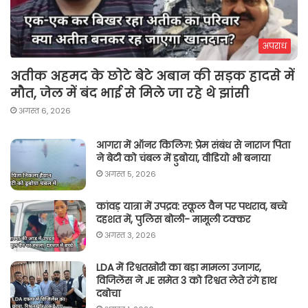
अपराध
अतीक अहमद के छोटे बेटे अबान की सड़क हादसे में
मौत, जेल में बंद भाई से मिले जा रहे थे झांसी
अगस्त 6, 2026
आगरा में ऑनर किलिग़: प्रेम संबंध से नाराज पिता
ने बेटी को चंबल में डुबोया, वीडियो भी बनाया
अगस्त 5, 2026
कांवड़ यात्रा में उपद्रव: स्कूल वैन पर पथराव, बच्चे
दहशत में, पुलिस बोली- मामूली टक्कर
अगस्त 3, 2026
LDA में रिश्वतखोरी का बड़ा मामला उजागर,
विजिलेंस ने JE समेत 3 को रिश्वत लेते रंगे हाथ
दबोचा