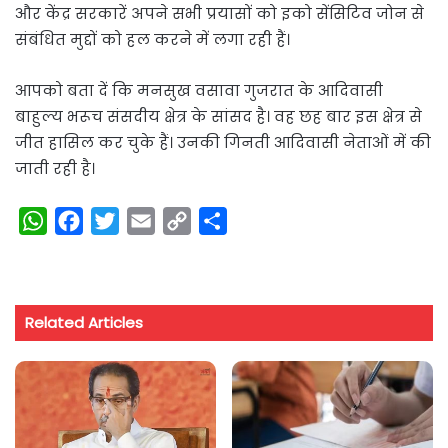
और केंद्र सरकारें अपने सभी प्रयासों को इको सेंसिटिव जोन से
संबंधित मुद्दों को हल करने में लगा रही हैं।
आपको बता दें कि मनसुख वसावा गुजरात के आदिवासी
बाहुल्य भरूच संसदीय क्षेत्र के सांसद है। वह छह बार इस क्षेत्र से
जीत हासिल कर चुके हैं। उनकी गिनती आदिवासी नेताओं में की
जाती रही है।
W
F
T
E
C
S
h
a
w
m
o
h
a
c
i
a
p
a
t
e
t
i
y
r
Related Articles
s
b
t
l
L
e
A
o
e
i
p
o
r
n
p
k
k