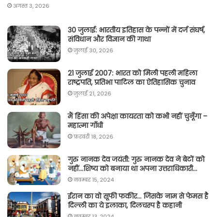
अगस्त 3, 2026
30 जुलाई: भारतीय इतिहास के पन्नों में दर्ज संघर्ष,
संविधान और विज्ञान की गाथा
जुलाई 30, 2026
21 जुलाई 2007: भारत को मिली पहली महिला
राष्ट्रपति, प्रतिभा पाटिल का ऐतिहासिक चुनाव
जुलाई 21, 2026
मैं हिंसा की अपेक्षा कायरता को कभी नहीं चुनूँगा –
महात्मा गाँधी
फ़रवरी 18, 2026
गुरु नानक देव जयंती: गुरु नानक देव ने बेटों को
नहीं…शिष्य को बनाया था अपना उत्तराधिकारी…
नवम्बर 15, 2024
ईरान का वो सूफी फकीर… जिसके नाम से फेमस है
दिल्ली का ये इलाका, दिलचस्प है कहानी
नवम्बर 13, 2024