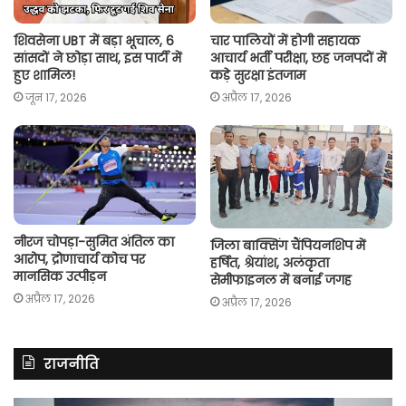
शिवसेना UBT में बड़ा भूचाल, 6
चार पालियों में होगी सहायक
सांसदों ने छोड़ा साथ, इस पार्टी में
आचार्य भर्ती परीक्षा, छह जनपदों में
हुए शामिल!
कड़े सुरक्षा इंतजाम
जून 17, 2026
अप्रैल 17, 2026
नीरज चोपड़ा-सुमित अंतिल का
जिला बाक्सिंग चैंपियनशिप में
आरोप, द्रोणाचार्य कोच पर
हर्षित, श्रेयांश, अलंकृता
मानसिक उत्पीड़न
सेमीफाइनल में बनाई जगह
अप्रैल 17, 2026
अप्रैल 17, 2026
राजनीति