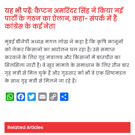
यह भी पढ़ें:
कैप्टन अमरिंदर सिंह ने किया नई
पार्टी के गठन का ऐलान, कहा- संपर्क में हैं
कांग्रेस के कई नेता
मुंबई बीजेपी अध्यक्ष मंगल लोढ़ा ने कहा है कि कृषि कानूनों
को लेकर किसानों का आंदोलन चल रहा है। उसे समाप्त
करवाने के लिए गृह मंत्रालय और किसानों में बातचीत का
सिलसिला जारी है। वे खुद मामले के समाधान के लिए तीन बार
गृह मंत्री से मिल चुके हैं और गुरुवार को भी वे एक शिष्टमंडल
के साथ गृह मंत्री से मिलने जा रहे हैं।
W
F
T
E
C
S
h
a
w
m
o
h
a
c
i
a
p
a
t
e
t
i
y
r
Related Articles
s
b
t
l
L
e