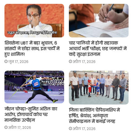
A
o
e
i
p
o
r
n
p
k
k
शिवसेना UBT में बड़ा भूचाल, 6
चार पालियों में होगी सहायक
सांसदों ने छोड़ा साथ, इस पार्टी में
आचार्य भर्ती परीक्षा, छह जनपदों में
हुए शामिल!
कड़े सुरक्षा इंतजाम
जून 17, 2026
अप्रैल 17, 2026
नीरज चोपड़ा-सुमित अंतिल का
जिला बाक्सिंग चैंपियनशिप में
आरोप, द्रोणाचार्य कोच पर
हर्षित, श्रेयांश, अलंकृता
मानसिक उत्पीड़न
सेमीफाइनल में बनाई जगह
अप्रैल 17, 2026
अप्रैल 17, 2026