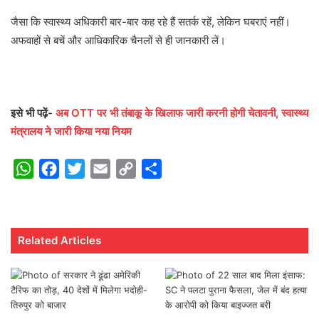
जैसा कि स्वास्थ्य अधिकारी बार-बार कह रहे हैं सतर्क रहें, लेकिन घबराएं नहीं।
अफवाहों से बचें और आधिकारिक चैनलों से ही जानकारी लें।
इसे भी पढ़ें-
अब OTT पर भी तंबाकू के खिलाफ जारी करनी होगी चेतावनी, स्वास्थ्य
मंत्रालय ने जारी किया नया नियम
W
F
T
E
C
S
h
a
w
m
o
h
a
c
i
a
p
a
t
e
t
i
y
r
Related Articles
s
b
t
l
L
e
A
o
e
i
p
o
r
n
p
k
k