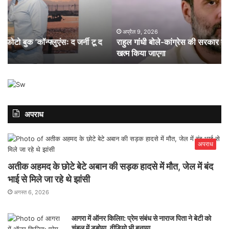
सरकार
6
बनने
सां
पर
ने
अप्रैल 9, 2026
राहुल गांधी बोले-कांग्रेस की सरकार बनने पर सीएपीएफ के साथ भेदभाव
सीएपीएफ
छो
खत्म किया जाएगा
के
सा
साथ
इस
भेदभाव
पार्ट
खत्म
में
किया
हुए
जाएगा
शा
अपराध
अपराध
अतीक अहमद के छोटे बेटे अबान की सड़क हादसे में मौत, जेल में बंद
भाई से मिले जा रहे थे झांसी
अगस्त 6, 2026
आगरा में ऑनर किलिग़: प्रेम संबंध से नाराज पिता ने बेटी को
चंबल में डुबोया, वीडियो भी बनाया