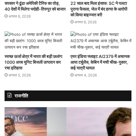
सरकार ने ढूंढा अमेरिकी टैरिफ का तोड़,
22 साल बाद मिला इंसाफ: SC ने पलटा
40 देशों में मिलेगा भदोही-तिरुपुर को बाजार
पुराना फैसला, जेल में बंद हत्या के आरोपी
को किया बाइज्जत बरी
अगस्त 6, 2026
अगस्त 6, 2026
स्वच्छ ऊर्जा क्षेत्र में भारत की बड़ी छलांग:
एयर इंडिया फ्लाइट AI2379 में अचानक
1000 अरब यूनिट बिजली उत्पादन कर
आया टर्बुलेंस, केबिन में मची चीख-पुकार,
रचा इतिहास
कई यात्री घायल
अगस्त 5, 2026
अगस्त 4, 2026
राजनीति
राहुल
शिव
गांधी
U
बोले-
में
कांग्रेस
बड़
की
भूच