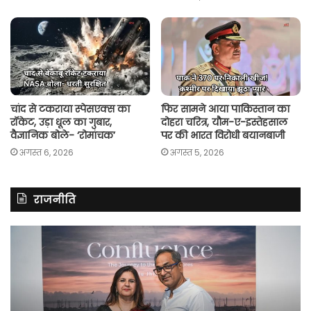
चांद से टकराया स्पेसएक्स का
फिर सामने आया पाकिस्तान का
रॉकेट, उड़ा धूल का गुबार,
दोहरा चरित्र, यौम-ए-इस्तेहसाल
वैज्ञानिक बोले- ‘रोमांचक’
पर की भारत विरोधी बयानबाजी
अगस्त 6, 2026
अगस्त 5, 2026
राजनीति
रितु
रा
झिंगोन
गां
ने
बो
लॉन्च
कां
की
की
अपनी
सर