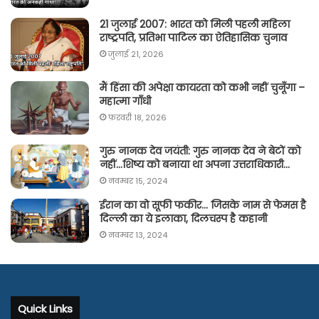
21 जुलाई 2007: भारत को मिली पहली महिला
राष्ट्रपति, प्रतिभा पाटिल का ऐतिहासिक चुनाव
जुलाई 21, 2026
मैं हिंसा की अपेक्षा कायरता को कभी नहीं चुनूँगा –
महात्मा गाँधी
फ़रवरी 18, 2026
गुरु नानक देव जयंती: गुरु नानक देव ने बेटों को
नहीं…शिष्य को बनाया था अपना उत्तराधिकारी…
नवम्बर 15, 2024
ईरान का वो सूफी फकीर… जिसके नाम से फेमस है
दिल्ली का ये इलाका, दिलचस्प है कहानी
नवम्बर 13, 2024
Quick Links