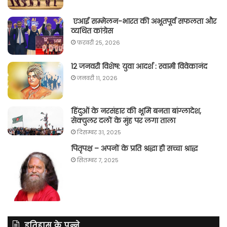
एआई सम्मेलन-भारत की अभूतपूर्व सफलता और
व्यथित कांग्रेस
फ़रवरी 25, 2026
12 जनवरी विशेष: युवा आदर्श : स्वामी विवेकानंद
जनवरी 11, 2026
हिंदुओं के नरसंहार की भूमि बनता बांग्लादेश,
सेक्युलर दलों के मुंह पर लगा ताला
दिसम्बर 31, 2025
पितृपक्ष – अपनों के प्रति श्रद्धा ही सच्चा श्राद्ध
सितम्बर 7, 2025
इतिहास के पन्ने