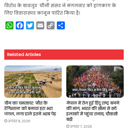
विरोध के बावजूद चीनी संसद ने मंगलवार को हांगकांग के
लिए विवादास्पद कानून पारित किया है।
W
F
T
E
C
S
h
a
w
m
o
h
a
c
i
a
p
a
t
e
t
i
y
r
Related Articles
s
b
t
l
L
e
A
o
e
i
p
o
r
n
p
k
k
चीन का चमत्कार: ‘मौत के
नेपाल में तेज हुई हिंदू राष्ट्र बनने
रेगिस्तान’ को बनाया हरा भरा
की मांग, भारत की सीमा से सटे
जंगल, लगा डाले इतने अरब पेड़
इलाकों में पहुंचा तनाव, चौकसी
बढ़ी
अगस्त 8, 2026
अगस्त 7, 2026