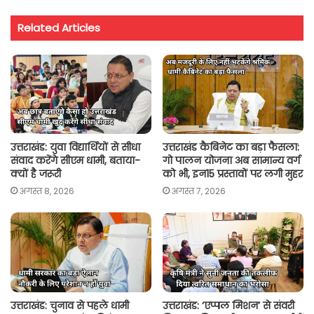
t
e
t
i
y
r
Related Articles
s
b
t
l
L
e
A
o
e
i
p
o
r
n
p
k
k
उत्तराखंड: युवा विद्यार्थियों से सीधा
उत्तराखंड कैबिनेट का बड़ा फैसला:
संवाद करेंगे सीएम धामी, बताया-
गो पालन योजना अब सामान्य वर्ग
क्यों है जरूरी
को भी, इन15 प्रस्तावों पर लगी मुहर
अगस्त 8, 2026
अगस्त 7, 2026
उत्तराखंड: चुनाव से पहले धामी
उत्तराखंड: ‘एप्पल मिशन’ से संवरी