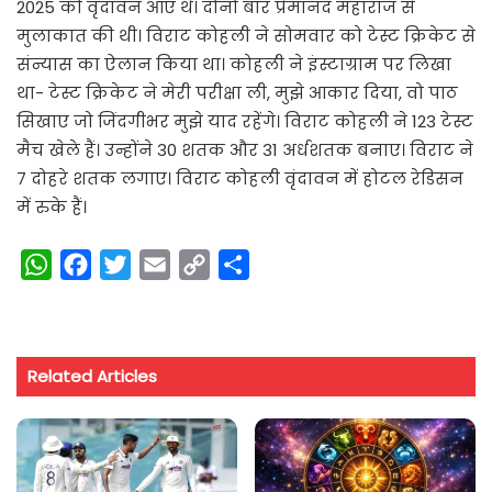
2025 को वृंदावन आए थे। दोनों बार प्रेमानंद महाराज से
मुलाकात की थी। विराट कोहली ने सोमवार को टेस्ट क्रिकेट से
संन्यास का ऐलान किया था। कोहली ने इंस्टाग्राम पर लिखा
था- टेस्ट क्रिकेट ने मेरी परीक्षा ली, मुझे आकार दिया, वो पाठ
सिखाए जो जिंदगीभर मुझे याद रहेंगे। विराट कोहली ने 123 टेस्ट
मैच खेले हैं। उन्होंने 30 शतक और 31 अर्धशतक बनाए। विराट ने
7 दोहरे शतक लगाए। विराट कोहली वृंदावन में होटल रेडिसन
में रुके हैं।
W
F
T
E
C
S
h
a
w
m
o
h
a
c
i
a
p
a
t
e
t
i
y
r
Related Articles
s
b
t
l
L
e
A
o
e
i
p
o
r
n
p
k
k