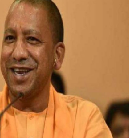
शिवसेना
UBT
में
बड़ा
भूचाल,
6
सांसदों
स की सरकार
जून 17, 2026
ने
थ भेदभाव
शिवसेना UBT में बड़ा भूचाल, 6 सांसदों न
छोड़ा
छोड़ा साथ, इस पार्टी में हुए शामिल!
साथ,
इस
पार्टी
में
हुए
शामिल!