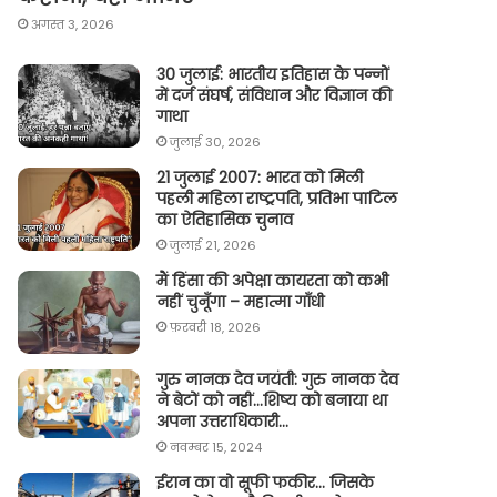
अगस्त 3, 2026
30 जुलाई: भारतीय इतिहास के पन्नों
में दर्ज संघर्ष, संविधान और विज्ञान की
गाथा
जुलाई 30, 2026
21 जुलाई 2007: भारत को मिली
पहली महिला राष्ट्रपति, प्रतिभा पाटिल
का ऐतिहासिक चुनाव
जुलाई 21, 2026
मैं हिंसा की अपेक्षा कायरता को कभी
नहीं चुनूँगा – महात्मा गाँधी
फ़रवरी 18, 2026
गुरु नानक देव जयंती: गुरु नानक देव
ने बेटों को नहीं…शिष्य को बनाया था
अपना उत्तराधिकारी…
नवम्बर 15, 2024
ईरान का वो सूफी फकीर… जिसके