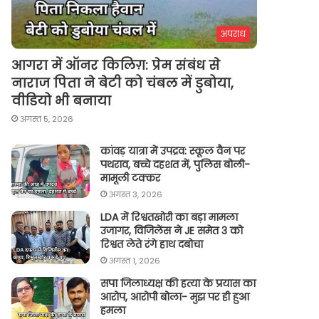
अपराध
आगरा में ऑनर किलिग़: प्रेम संबंध से
नाराज पिता ने बेटी को चंबल में डुबोया,
वीडियो भी बनाया
अगस्त 5, 2026
कांवड़ यात्रा में उपद्रव: स्कूल वैन पर
पथराव, बच्चे दहशत में, पुलिस बोली-
मामूली टक्कर
अगस्त 3, 2026
LDA में रिश्वतखोरी का बड़ा मामला
उजागर, विजिलेंस ने JE समेत 3 को
रिश्वत लेते रंगे हाथ दबोचा
अगस्त 1, 2026
सपा जिलाध्यक्ष की हत्या के प्रयास का
आरोप, आरोपी बोला- मुझ पर ही हुआ
हमला