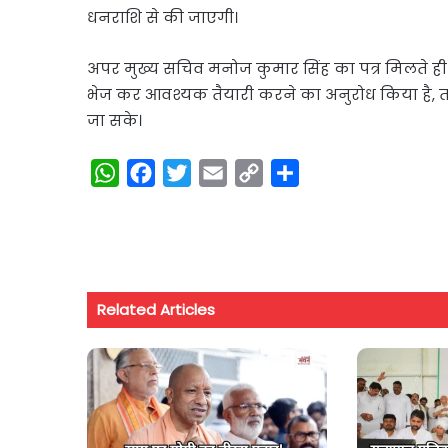
धनराशि से की जाएगी।
अपर मुख्य सचिव मनोज कुमार सिंह का पत्र मिलते ही प
भेज कर आवश्यक तैयारी करने का अनुरोध किया है, ता
जा सके।
W
F
T
E
C
S
h
a
w
m
o
h
a
c
i
a
p
a
t
e
t
i
y
r
s
b
t
l
L
e
Related Articles
A
o
e
i
p
o
r
n
p
k
k