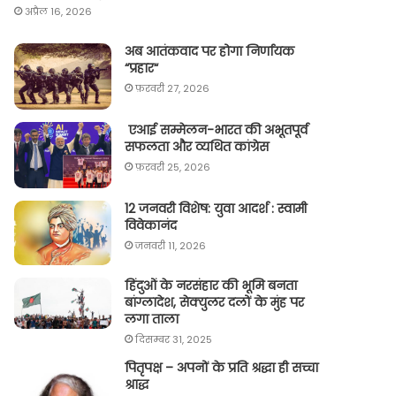
अप्रैल 16, 2026
अब आतंकवाद पर होगा निर्णायक
“प्रहार“
फ़रवरी 27, 2026
एआई सम्मेलन-भारत की अभूतपूर्व
सफलता और व्यथित कांग्रेस
फ़रवरी 25, 2026
12 जनवरी विशेष: युवा आदर्श : स्वामी
विवेकानंद
जनवरी 11, 2026
हिंदुओं के नरसंहार की भूमि बनता
बांग्लादेश, सेक्युलर दलों के मुंह पर
लगा ताला
दिसम्बर 31, 2025
पितृपक्ष – अपनों के प्रति श्रद्धा ही सच्चा
श्राद्ध