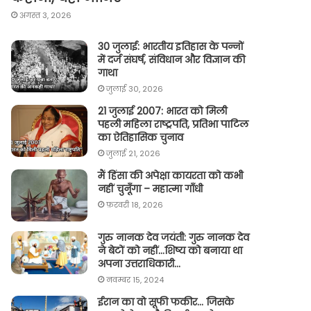
अगस्त 3, 2026
30 जुलाई: भारतीय इतिहास के पन्नों
में दर्ज संघर्ष, संविधान और विज्ञान की
गाथा
जुलाई 30, 2026
21 जुलाई 2007: भारत को मिली
पहली महिला राष्ट्रपति, प्रतिभा पाटिल
का ऐतिहासिक चुनाव
जुलाई 21, 2026
मैं हिंसा की अपेक्षा कायरता को कभी
नहीं चुनूँगा – महात्मा गाँधी
फ़रवरी 18, 2026
गुरु नानक देव जयंती: गुरु नानक देव
ने बेटों को नहीं…शिष्य को बनाया था
अपना उत्तराधिकारी…
नवम्बर 15, 2024
ईरान का वो सूफी फकीर… जिसके