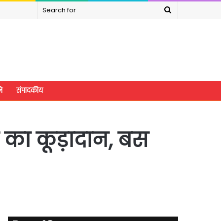
Search
for
े
संपादकीय
 का कूड़ादान, बस