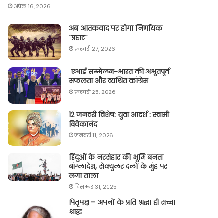
अप्रैल 16, 2026
अब आतंकवाद पर होगा निर्णायक
“प्रहार“
फ़रवरी 27, 2026
एआई सम्मेलन-भारत की अभूतपूर्व
सफलता और व्यथित कांग्रेस
फ़रवरी 25, 2026
12 जनवरी विशेष: युवा आदर्श : स्वामी
विवेकानंद
जनवरी 11, 2026
हिंदुओं के नरसंहार की भूमि बनता
बांग्लादेश, सेक्युलर दलों के मुंह पर
लगा ताला
दिसम्बर 31, 2025
पितृपक्ष – अपनों के प्रति श्रद्धा ही सच्चा
श्राद्ध