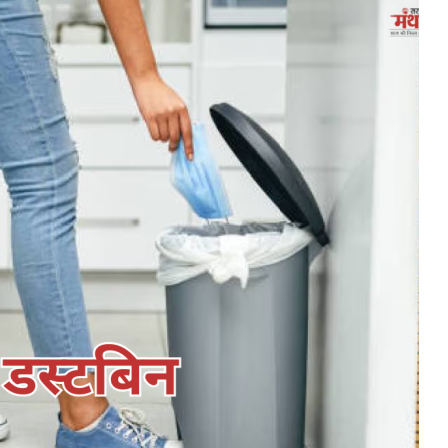
शिवसेना
UBT
में
बड़ा
भूचाल,
6
सांसदों
स की सरकार
जून 17, 2026
ने
थ भेदभाव
शिवसेना UBT में बड़ा भूचाल, 6 सांसदों न
छोड़ा
छोड़ा साथ, इस पार्टी में हुए शामिल!
साथ,
इस
पार्टी
में
हुए
शामिल!