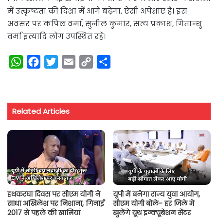
में उत्कृष्टता की दिशा में आगे बढ़ेगा, ऐसी अपेक्षाएं हैं। इस
अवसर पर कपिल वर्मा, सुनील कुमार, सत्य प्रकाश, गितान्शु
वर्मा इत्यादि लोग उपस्थित रहें।
W
F
T
E
C
S
h
a
w
m
o
h
a
c
i
a
p
a
t
e
t
i
y
r
Related Articles
s
b
t
l
L
e
A
o
e
i
p
o
r
n
p
k
k
हथकरघा दिवस पर सीएम योगी ने
यूपी में बनेगा राज्य युवा आयोग,
साधा अखिलेश पर निशाना, गिनाईं
सीएम योगी बोले- हर जिले में
2017 से पहले की खामियां
खुलेंगे यूथ इन्क्यूबेशन सेंटर