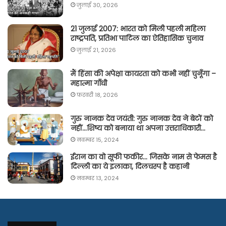
जुलाई 30, 2026
21 जुलाई 2007: भारत को मिली पहली महिला
राष्ट्रपति, प्रतिभा पाटिल का ऐतिहासिक चुनाव
जुलाई 21, 2026
मैं हिंसा की अपेक्षा कायरता को कभी नहीं चुनूँगा –
महात्मा गाँधी
फ़रवरी 18, 2026
गुरु नानक देव जयंती: गुरु नानक देव ने बेटों को
नहीं…शिष्य को बनाया था अपना उत्तराधिकारी…
नवम्बर 15, 2024
ईरान का वो सूफी फकीर… जिसके नाम से फेमस है
दिल्ली का ये इलाका, दिलचस्प है कहानी
नवम्बर 13, 2024