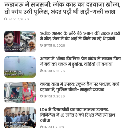
लखनऊ में सनसनी: लॉक कार का दरवाजा खोला,
तो कांप उठी पुलिस, अंदर पड़ी थी सड़ी-गली लाश
अगस्त 7, 2026
अतीक अहमद के छोटे बेटे अबान की सड़क हादसे
में मौत, जेल में बंद भाई से मिले जा रहे थे झांसी
अगस्त 6, 2026
आगरा में ऑनर किलिग़: प्रेम संबंध से नाराज पिता
ने बेटी को चंबल में डुबोया, वीडियो भी बनाया
अगस्त 5, 2026
कांवड़ यात्रा में उपद्रव: स्कूल वैन पर पथराव, बच्चे
दहशत में, पुलिस बोली- मामूली टक्कर
अगस्त 3, 2026
LDA में रिश्वतखोरी का बड़ा मामला उजागर,
विजिलेंस ने JE समेत 3 को रिश्वत लेते रंगे हाथ
दबोचा
अगस्त 1, 2026