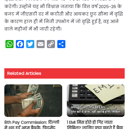
करेगी। उन्होंने यह भी विश्वास जताया कि वित्त वर्ष 2025-26 के
बजट में जीएसटी दर में कटौती और आयकर छूट सीमा में वृद्धि
के कारण हाल ही में निजी उपभोग में जो वृद्धि हुई है, वह आने
वाले महीनों में भी जारी रहेगी।
W
F
T
E
C
S
h
a
w
m
o
h
a
c
i
a
p
a
t
e
t
i
y
r
Related Articles
s
b
t
l
L
e
A
o
e
i
p
o
r
n
p
k
k
8th Pay Commission: दिल्ली
1 EMI मिस होते ही गिर जाता
में शुरू हुईं अहम बैठकें, फिटमेंट
सिबिल? जानिए क्या कहते हैं बैंक