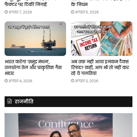
फैक्टर पर टिकीं निगाहें
के नियम
अगस्त 7, 2026
अगस्त 5, 2026
भारत करेगा ‘समुद्र मंथन’,
अब तक नहीं आया इनकम टैक्स
तलाशेगा तेल और प्राकृतिक गैस
रिफंड? कहीं, आप भी तो नहीं कर
भंडार
रहे ये गलतियां
अगस्त 4, 2026
अगस्त 3, 2026
राजनीति
रितु
रा
झिंगोन
गां
ने
बो
लॉन्च
कां