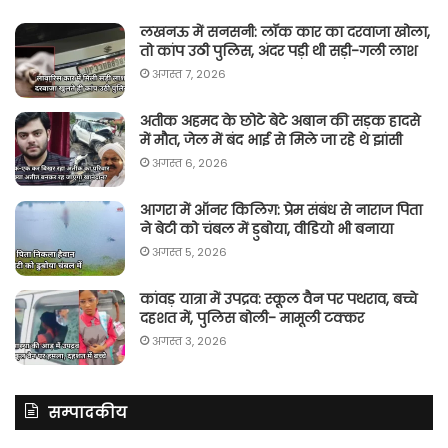
लखनऊ में सनसनी: लॉक कार का दरवाजा खोला,
तो कांप उठी पुलिस, अंदर पड़ी थी सड़ी-गली लाश
अगस्त 7, 2026
अतीक अहमद के छोटे बेटे अबान की सड़क हादसे
में मौत, जेल में बंद भाई से मिले जा रहे थे झांसी
अगस्त 6, 2026
आगरा में ऑनर किलिग़: प्रेम संबंध से नाराज पिता
ने बेटी को चंबल में डुबोया, वीडियो भी बनाया
अगस्त 5, 2026
कांवड़ यात्रा में उपद्रव: स्कूल वैन पर पथराव, बच्चे
दहशत में, पुलिस बोली- मामूली टक्कर
अगस्त 3, 2026
सम्पादकीय