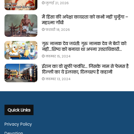
जुलाई 21, 2026
मैं हिंसा की अपेक्षा कायरता को कभी नहीं चुनूँगा –
महात्मा गाँधी
फ़रवरी 18, 2026
गुरु नानक देव जयंती: गुरु नानक देव ने बेटों को
नहीं…शिष्य को बनाया था अपना उत्तराधिकारी…
नवम्बर 15, 2024
ईरान का वो सूफी फकीर… जिसके नाम से फेमस है
दिल्ली का ये इलाका, दिलचस्प है कहानी
नवम्बर 13, 2024
Quick Links
Privacy Policy
Devotion