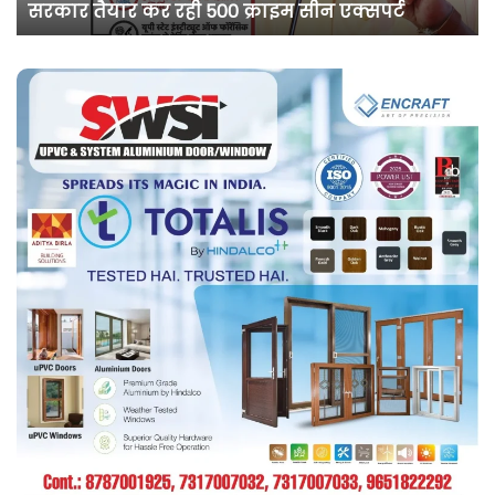
एक्सपर्ट
सप्ताह की अग्रिम जमानत
को
एक
सप्ताह
की
अग्रिम
जमानत