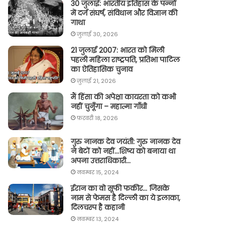
30 जुलाई: भारतीय इतिहास के पन्नों
में दर्ज संघर्ष, संविधान और विज्ञान की
गाथा
जुलाई 30, 2026
21 जुलाई 2007: भारत को मिली
पहली महिला राष्ट्रपति, प्रतिभा पाटिल
का ऐतिहासिक चुनाव
जुलाई 21, 2026
मैं हिंसा की अपेक्षा कायरता को कभी
नहीं चुनूँगा – महात्मा गाँधी
फ़रवरी 18, 2026
गुरु नानक देव जयंती: गुरु नानक देव
ने बेटों को नहीं…शिष्य को बनाया था
अपना उत्तराधिकारी…
नवम्बर 15, 2024
ईरान का वो सूफी फकीर… जिसके
नाम से फेमस है दिल्ली का ये इलाका,
दिलचस्प है कहानी
नवम्बर 13, 2024