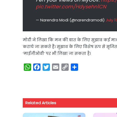
pic.twitter.com/Hdysehn1CN
— Narendra Modi (@narendramodi)
July 1
मोदी ने लिखा कि मन की बात के लिए सुझाव कई माध्य
कराये जा सकते हैं। सुझाव के लिए विशेष रुप से सृजि
‘माईजीओवी’ पर भी लिखा जा सकता है।
W
F
T
E
C
S
h
a
w
m
o
h
a
c
i
a
p
a
t
e
t
i
y
r
s
b
t
l
L
e
Related Articles
A
o
e
i
p
o
r
n