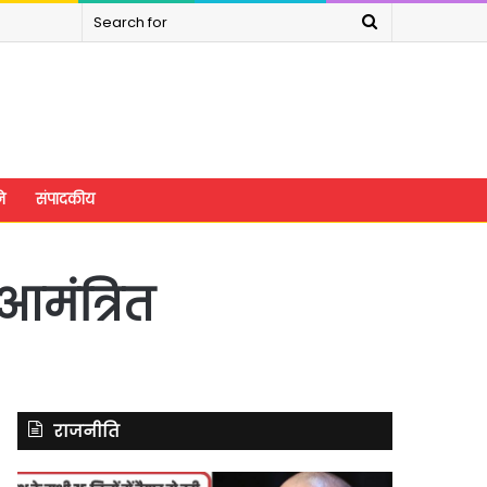
Search
for
े
संपादकीय
आमंत्रित
राजनीति
यूपी
असम