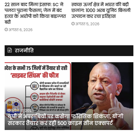
22 साल बाद मिला इंसाफ: SC ने
स्वच्छ ऊर्जा क्षेत्र में भारत की बड़ी
पलटा पुराना फैसला, जेल में बंद
छलांग: 1000 अरब यूनिट बिजली
हत्या के आरोपी को किया बाइज्जत
उत्पादन कर रचा इतिहास
बरी
अगस्त 5, 2026
अगस्त 6, 2026
राजनीति
यूपी
अ
में
में
अपराधियों
दर्
पर
मा
कसेगा
में
फॉरेंसिक
कां
शिकंजा,
ने
योगी
प
अप्रैल 17, 2026
स
यूपी में अपराधियों पर कसेगा फॉरेंसिक शिकंजा, योगी
सरकार
खे
सरकार तैयार कर रही 500 क्राइम सीन एक्सपर्ट
तैयार
को
कर
ए
रही
सप