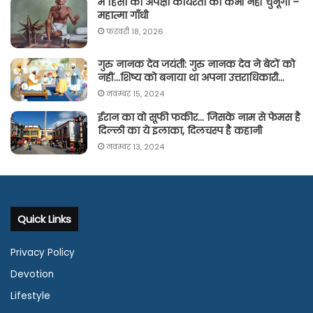
मैं हिंसा की अपेक्षा कायरता को कभी नहीं चुनूँगा –
महात्मा गाँधी
फ़रवरी 18, 2026
गुरु नानक देव जयंती: गुरु नानक देव ने बेटों को
नहीं…शिष्य को बनाया था अपना उत्तराधिकारी…
नवम्बर 15, 2024
ईरान का वो सूफी फकीर… जिसके नाम से फेमस है
दिल्ली का ये इलाका, दिलचस्प है कहानी
नवम्बर 13, 2024
Quick Links
Privacy Policy
Devotion
Lifestyle