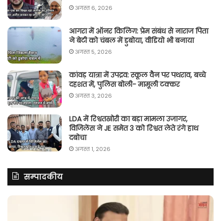
अगस्त 6, 2026
आगरा में ऑनर किलिग़: प्रेम संबंध से नाराज पिता
ने बेटी को चंबल में डुबोया, वीडियो भी बनाया
अगस्त 5, 2026
कांवड़ यात्रा में उपद्रव: स्कूल वैन पर पथराव, बच्चे
दहशत में, पुलिस बोली- मामूली टक्कर
अगस्त 3, 2026
LDA में रिश्वतखोरी का बड़ा मामला उजागर,
विजिलेंस ने JE समेत 3 को रिश्वत लेते रंगे हाथ
दबोचा
अगस्त 1, 2026
सम्पादकीय