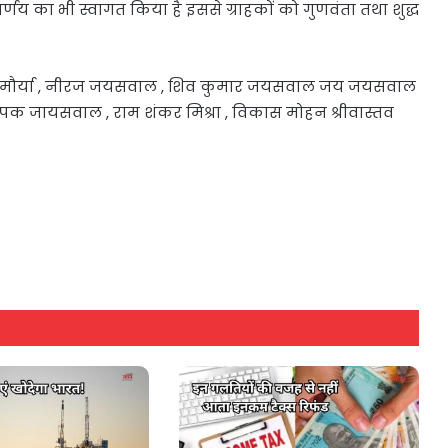
य का भी स्वागत किया है इससे ग्राहकों को गुणवंता तथा शुद्ध
ाल मौर्या , नीरज जयसवाल , शिव कुमार जयसवाल जय जयसवाल
क जायसवाल , राम शंकर मिश्रा , विकास मोहन श्रीवास्तव