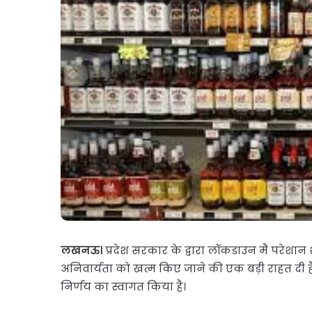
गांधी
बोले-
कांग्रेस
की
सरकार
अप्रैल 9, 2026
बनने
राहुल गांधी बोले-कांग्रे
पर
बनने पर सीएपीएफ के सा
सीएपीएफ
खत्म किया जाएगा
के
साथ
भेदभाव
खत्म
किया
जाएगा
लखनऊ।
प्रदेश सरकार के द्वारा लॉकडाउन मैं परेशा
अनिवार्यता को खत्म किए जाने की एक बड़ी राहत दी 
निर्णय का स्वागत किया है।