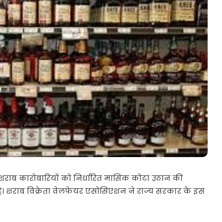
UBT
में
बड़ा
भूचाल,
6
सांसदों
स की सरकार
जून 17, 2026
ने
थ भेदभाव
शिवसेना UBT में बड़ा भूचाल, 6 सांसदों न
छोड़ा
छोड़ा साथ, इस पार्टी में हुए शामिल!
साथ,
इस
पार्टी
में
हुए
शामिल!
न शराब कारोबारियों को निर्धारित मासिक कोटा उठान की
है। शराब विक्रेता वेलफेयर एसोसिएशन ने राज्य सरकार के इस