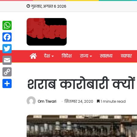
गुरूवार, अगस्त 6 2026
WhatsApp
Facebook
होम
देश
विदेश
राज्य
स्वास्थ्य
व्यापार
Twitter
Email
शराब कारोबारी क्यों
Copy
Link
Share
Om Tiwari
सितम्बर 24, 2020
1 minute read
राहुल