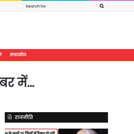
Search
for
े
संपादकीय
बर में…
राजनीति
यूपी
असम