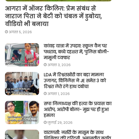
आगरा में ऑनर किलिग़: प्रेम संबंध से
नाराज पिता ने बेटी को चंबल में डुबोया,
वीडियो भी बनाया
अगस्त 5, 2026
कांवड़ यात्रा में उपद्रव: स्कूल वैन पर
पथराव, बच्चे दहशत में, पुलिस बोली-
मामूली टक्कर
अगस्त 3, 2026
LDA में रिश्वतखोरी का बड़ा मामला
उजागर, विजिलेंस ने JE समेत 3 को
रिश्वत लेते रंगे हाथ दबोचा
अगस्त 1, 2026
सपा जिलाध्यक्ष की हत्या के प्रयास का
आरोप, आरोपी बोला- मुझ पर ही हुआ
हमला
जुलाई 29, 2026
वाराणसी: नर्सरी के मासूम के साथ
शिक्षिका की दरिंदगी, अमानवीय बर्ताव