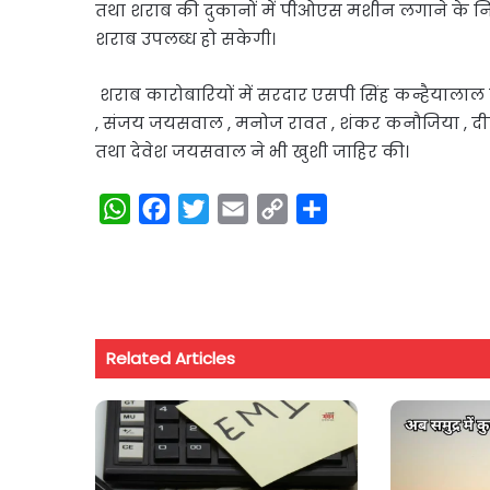
तथा शराब की दुकानों में पीओएस मशीन लगाने के निर्ण
शराब उपलब्ध हो सकेगी।
शराब कारोबारियों में सरदार एसपी सिंह कन्हैयाल
, संजय जयसवाल , मनोज रावत , शंकर कनौजिया , दीप
तथा देवेश जयसवाल ने भी खुशी जाहिर की।
W
F
T
E
C
S
h
a
w
m
o
h
a
c
i
a
p
a
t
e
t
i
y
r
s
b
t
l
L
e
Related Articles
A
o
e
i
p
o
r
n
p
k
k