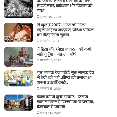
30 जुलाई: भारतीय इतिहास के पन्नों
में दर्ज संघर्ष, संविधान और विज्ञान की
गाथा
जुलाई 30, 2026
21 जुलाई 2007: भारत को मिली
पहली महिला राष्ट्रपति, प्रतिभा पाटिल
का ऐतिहासिक चुनाव
जुलाई 21, 2026
मैं हिंसा की अपेक्षा कायरता को कभी
नहीं चुनूँगा – महात्मा गाँधी
फ़रवरी 18, 2026
गुरु नानक देव जयंती: गुरु नानक देव
ने बेटों को नहीं…शिष्य को बनाया था
अपना उत्तराधिकारी…
नवम्बर 15, 2024
ईरान का वो सूफी फकीर… जिसके
नाम से फेमस है दिल्ली का ये इलाका,
दिलचस्प है कहानी
नवम्बर 13, 2024