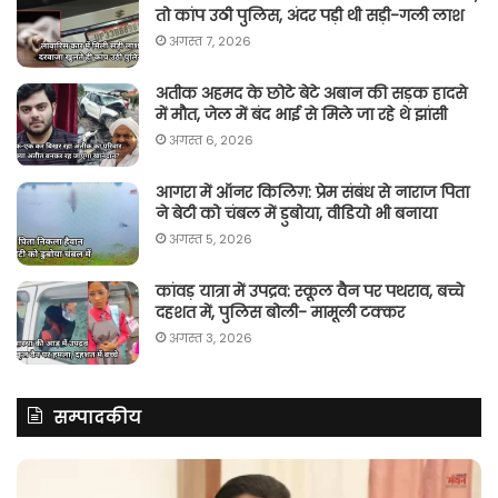
तो कांप उठी पुलिस, अंदर पड़ी थी सड़ी-गली लाश
अगस्त 7, 2026
अतीक अहमद के छोटे बेटे अबान की सड़क हादसे
में मौत, जेल में बंद भाई से मिले जा रहे थे झांसी
अगस्त 6, 2026
आगरा में ऑनर किलिग़: प्रेम संबंध से नाराज पिता
ने बेटी को चंबल में डुबोया, वीडियो भी बनाया
अगस्त 5, 2026
कांवड़ यात्रा में उपद्रव: स्कूल वैन पर पथराव, बच्चे
दहशत में, पुलिस बोली- मामूली टक्कर
अगस्त 3, 2026
सम्पादकीय