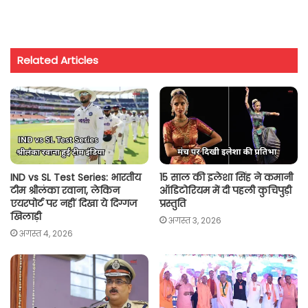
h
a
w
m
o
h
a
c
i
a
p
a
t
e
t
i
y
r
Related Articles
s
b
t
l
L
e
A
o
e
i
p
o
r
n
p
k
k
IND vs SL Test Series: भारतीय
15 साल की इलेशा सिंह ने कमानी
टीम श्रीलंका रवाना, लेकिन
ऑडिटोरियम में दी पहली कुचिपुड़ी
एयरपोर्ट पर नहीं दिखा ये दिग्गज
प्रस्तुति
खिलाड़ी
अगस्त 3, 2026
अगस्त 4, 2026