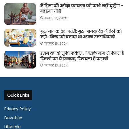
मैं हिंसा की अपेक्षा कायरता को कभी नहीं चुनूँगा –
महात्मा गाँधी
फ़रवरी 18, 2026
गुरु नानक देव जयंती: गुरु नानक देव ने बेटों को
नहीं…शिष्य को बनाया था अपना उत्तराधिकारी…
नवम्बर 15, 2024
ईरान का वो सूफी फकीर… जिसके नाम से फेमस है
दिल्ली का ये इलाका, दिलचस्प है कहानी
नवम्बर 13, 2024
Quick Links
Privacy Policy
Devotion
Lifestyle