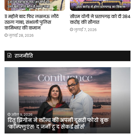
11 महीने बाद फिर लखनऊ लौटे
सीएम योगी ने प्रतापगढ़ को दी 384
तरुण गाबा, संभाली पुलिस
करोड़ की सौगात
कमिश्नर की कमान
जुलाई 7, 2026
जुलाई 28, 2026
राजनीति
रितु
रा
झिंगोन
गां
ने
बो
लॉन्च
कां
की
की
अपनी
सर
दूसरी
बन
फोटो
पर
अप्रैल 9, 2026
रितु झिंगोन ने लॉन्च की अपनी दूसरी फोटो बुक
बुक
सी
‘कॉन्फ्लुएंसः द जर्नी टू द सेकर्ड शोर्स’
‘कॉन्फ्लुएंसः
के
द
सा