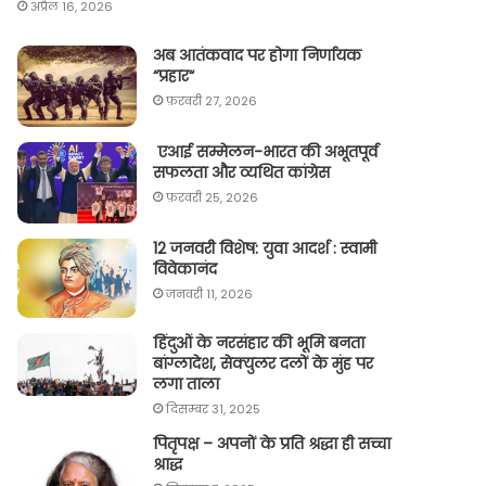
अप्रैल 16, 2026
अब आतंकवाद पर होगा निर्णायक
“प्रहार“
फ़रवरी 27, 2026
एआई सम्मेलन-भारत की अभूतपूर्व
सफलता और व्यथित कांग्रेस
फ़रवरी 25, 2026
12 जनवरी विशेष: युवा आदर्श : स्वामी
विवेकानंद
जनवरी 11, 2026
हिंदुओं के नरसंहार की भूमि बनता
बांग्लादेश, सेक्युलर दलों के मुंह पर
लगा ताला
दिसम्बर 31, 2025
पितृपक्ष – अपनों के प्रति श्रद्धा ही सच्चा
श्राद्ध