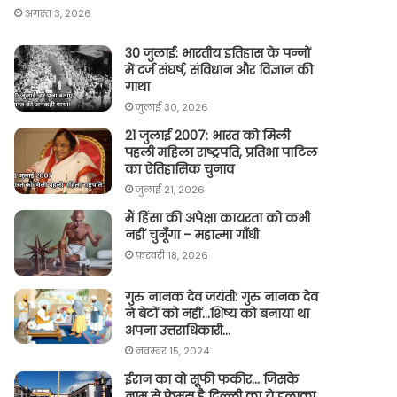
अगस्त 3, 2026
30 जुलाई: भारतीय इतिहास के पन्नों
में दर्ज संघर्ष, संविधान और विज्ञान की
गाथा
जुलाई 30, 2026
21 जुलाई 2007: भारत को मिली
पहली महिला राष्ट्रपति, प्रतिभा पाटिल
का ऐतिहासिक चुनाव
जुलाई 21, 2026
मैं हिंसा की अपेक्षा कायरता को कभी
नहीं चुनूँगा – महात्मा गाँधी
फ़रवरी 18, 2026
गुरु नानक देव जयंती: गुरु नानक देव
ने बेटों को नहीं…शिष्य को बनाया था
अपना उत्तराधिकारी…
नवम्बर 15, 2024
ईरान का वो सूफी फकीर… जिसके
नाम से फेमस है दिल्ली का ये इलाका,