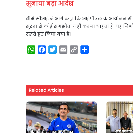
सुनाया बड़ा आदेश
बीसीसीआई ने आगे कहा कि आईपीएल के आयोजन में शाम
सुरक्षा से कोई समझौता नहीं करना चाहता है। यह निर्णय
रखते हुए लिया गया है।
W
F
T
E
C
S
h
a
w
m
o
h
a
c
i
a
p
a
t
e
t
i
y
r
s
b
t
l
L
e
Related Articles
A
o
e
i
p
o
r
n
p
k
k