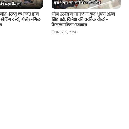
2 जीत! रिव्यू के लिए होने
यौन उत्पीड़न मामले में बृज भूषण शरण
मीटिंग टली, गंभीर-गिल
सिंह बरी, विनेश की वकील बोलीं-
ल
फैसला निराशाजनक
अगस्त 3, 2026