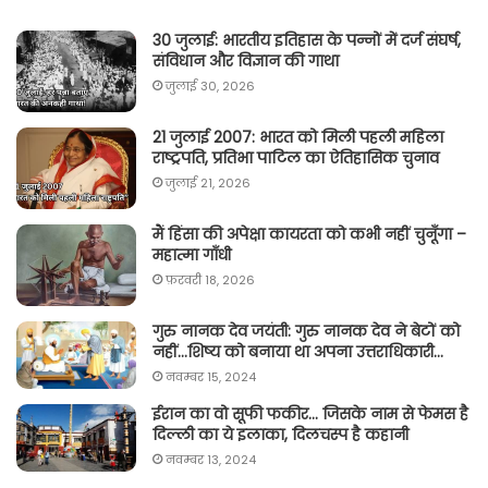
30 जुलाई: भारतीय इतिहास के पन्नों में दर्ज संघर्ष,
संविधान और विज्ञान की गाथा
जुलाई 30, 2026
21 जुलाई 2007: भारत को मिली पहली महिला
राष्ट्रपति, प्रतिभा पाटिल का ऐतिहासिक चुनाव
जुलाई 21, 2026
मैं हिंसा की अपेक्षा कायरता को कभी नहीं चुनूँगा –
महात्मा गाँधी
फ़रवरी 18, 2026
गुरु नानक देव जयंती: गुरु नानक देव ने बेटों को
नहीं…शिष्य को बनाया था अपना उत्तराधिकारी…
नवम्बर 15, 2024
ईरान का वो सूफी फकीर… जिसके नाम से फेमस है
दिल्ली का ये इलाका, दिलचस्प है कहानी
नवम्बर 13, 2024