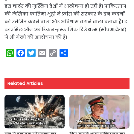
इस चार्टर की मुस्लिम देशों में आलोचना हो रही है। पाकिस्तान
की लेखिका फातिमा भुट्टो ने फ्रांस की सरकार के इन कदमों
को उत्तेजित करने वाला और अविश्वास बढ़ाने वाला बताया है। द
काउंसिल ऑन अमेरिकन-इस्लामिक रिलेशन्स (सीएआईआर)
ने भी मैक्रों की आलोचना की है।
W
F
T
E
C
S
h
a
w
m
o
h
a
c
i
a
p
a
t
e
t
i
y
r
Related Articles
s
b
t
l
L
e
A
o
e
i
p
o
r
n
p
k
k