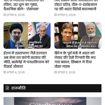
चांद से टकराया स्पेसएक्स का
फिर सामने आया पाकिस्तान का
रॉकेट, उड़ा धूल का गुबार,
दोहरा चरित्र, यौम-ए-इस्तेहसाल
वैज्ञानिक बोले- ‘रोमांचक’
पर की भारत विरोधी बयानबाजी
अगस्त 6, 2026
अगस्त 5, 2026
ईरान में तख्तापलट जैसे हालात?
ब्रिटेन के पूर्व मंत्री ने भारत को
अब सेना तय करेगी सरकार की
लेकर की ऐसी टिप्पणी कि मच
नीति, खामेनेई ने पजशकियान को
गया बवाल, सिब्बल ने दिया
दिखाई औकात
तीखा जवाब
अगस्त 4, 2026
अगस्त 3, 2026
राजनीति
रितु
रा
झिंगोन
गां