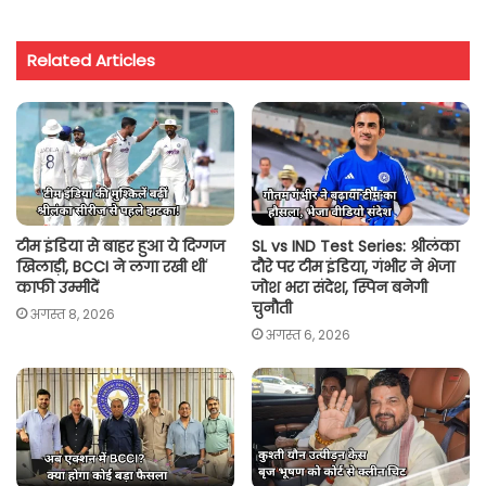
a
c
i
a
p
a
t
e
t
i
y
r
Related Articles
s
b
t
l
L
e
A
o
e
i
p
o
r
n
p
k
k
टीम इंडिया से बाहर हुआ ये दिग्गज
SL vs IND Test Series: श्रीलंका
खिलाड़ी, BCCI ने लगा रखी थीं
दौरे पर टीम इंडिया, गंभीर ने भेजा
काफी उम्मीदें
जोश भरा संदेश, स्पिन बनेगी
चुनौती
अगस्त 8, 2026
अगस्त 6, 2026