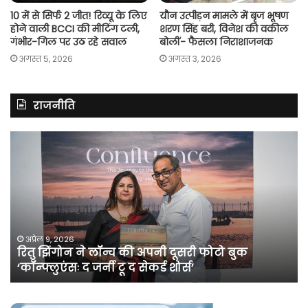
10 में से सिर्फ 2 जीत! रिव्यू के लिए
यौन उत्पीड़न मामले में बृज भूषण
होने वाली BCCI की मीटिंग टली,
शरण सिंह बरी, विनेश की वकील
गंभीर-गिल पर उठ रहे सवाल
बोलीं- फैसला निराशाजनक
अगस्त 5, 2026
अगस्त 3, 2026
राजनीति
रितु
रा
झिंगोन
गां
ने
बो
लॉन्च
कां
की
की
अपनी
सर
दूसरी
बन
फोटो
पर
अप्रैल 9, 2026
रितु झिंगोन ने लॉन्च की अपनी दूसरी फोटो बुक
बुक
सी
‘कॉन्फ्लुएंसः द जर्नी टू द सेकर्ड शोर्स’
‘कॉन्फ्लुएंसः
के
द
सा
जर्नी
भे