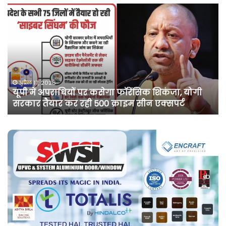
असम
में
दर्ज
मामले
में
कांग्रेस
नेता
पवन
अप्रैल 10, 2026
योगी
असम में दर्ज मामले में कांग्रेस नेता पवन खेड़ा को ए
खेड़ा
सप्ताह की अग्रिम जमानत
को
एक
सप्ताह
की
अग्रिम
जमानत