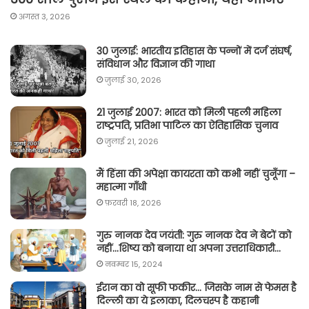
अगस्त 3, 2026
30 जुलाई: भारतीय इतिहास के पन्नों में दर्ज संघर्ष,
संविधान और विज्ञान की गाथा
जुलाई 30, 2026
21 जुलाई 2007: भारत को मिली पहली महिला
राष्ट्रपति, प्रतिभा पाटिल का ऐतिहासिक चुनाव
जुलाई 21, 2026
मैं हिंसा की अपेक्षा कायरता को कभी नहीं चुनूँगा –
महात्मा गाँधी
फ़रवरी 18, 2026
गुरु नानक देव जयंती: गुरु नानक देव ने बेटों को
नहीं…शिष्य को बनाया था अपना उत्तराधिकारी…
नवम्बर 15, 2024
ईरान का वो सूफी फकीर… जिसके नाम से फेमस है
दिल्ली का ये इलाका, दिलचस्प है कहानी