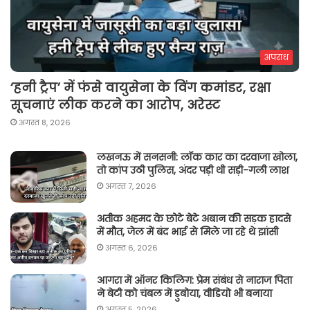
अपराध
‘हनी ट्रैप’ में फंसे वायुसेना के विंग कमांडर, रक्षा
सूचनाएं लीक करने का आरोप, अरेस्ट
अगस्त 8, 2026
लखनऊ में सनसनी: लॉक कार का दरवाजा खोला,
तो कांप उठी पुलिस, अंदर पड़ी थी सड़ी-गली लाश
अगस्त 7, 2026
अतीक अहमद के छोटे बेटे अबान की सड़क हादसे
में मौत, जेल में बंद भाई से मिले जा रहे थे झांसी
अगस्त 6, 2026
आगरा में ऑनर किलिग़: प्रेम संबंध से नाराज पिता
ने बेटी को चंबल में डुबोया, वीडियो भी बनाया
अगस्त 5, 2026