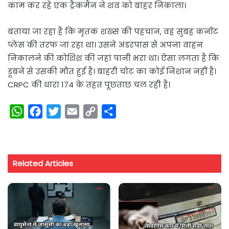
काम कर रहे एक ट्रैकमैन ने शव को बाहर निकाला।
बताया जा रहा है कि मृतक शख्स की पहचान, वह सुबह कनॉट
प्लेस की तरफ जा रहा था। उसने अंडरपास से अपना वाहन
निकालने की कोशिश की जहां पानी भरा था। ऐसा लगता है कि
डूबने से उसकी मौत हुई है। बाहरी चोट का कोई निशान नहीं है।
CRPC की धारा 174 के तहत पूछताछ चल रही है।
W
F
T
E
C
S
h
a
w
m
o
h
a
c
i
a
p
a
t
e
t
i
y
r
Related Articles
s
b
t
l
L
e
A
o
e
i
p
o
r
n
p
k
k