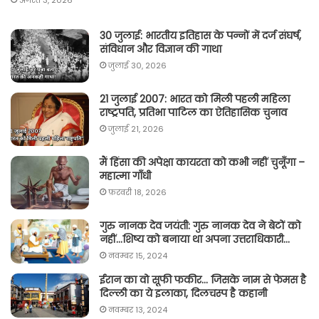
अगस्त 3, 2026
30 जुलाई: भारतीय इतिहास के पन्नों में दर्ज संघर्ष,
संविधान और विज्ञान की गाथा
जुलाई 30, 2026
21 जुलाई 2007: भारत को मिली पहली महिला
राष्ट्रपति, प्रतिभा पाटिल का ऐतिहासिक चुनाव
जुलाई 21, 2026
मैं हिंसा की अपेक्षा कायरता को कभी नहीं चुनूँगा –
महात्मा गाँधी
फ़रवरी 18, 2026
गुरु नानक देव जयंती: गुरु नानक देव ने बेटों को
नहीं…शिष्य को बनाया था अपना उत्तराधिकारी…
नवम्बर 15, 2024
ईरान का वो सूफी फकीर… जिसके नाम से फेमस है
दिल्ली का ये इलाका, दिलचस्प है कहानी
नवम्बर 13, 2024