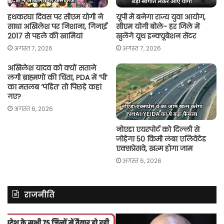
हथकरघा दिवस पर सीएम योगी ने
यूपी में बनेगा राज्य युवा आयोग,
साधा अखिलेश पर निशाना, गिनाईं
सीएम योगी बोले- हर जिले में
2017 से पहले की खामियां
खुलेंगे यूथ इन्क्यूबेशन सेंटर
अगस्त 7, 2026
अगस्त 7, 2026
अखिलेश यादव को क्यों सताने
लगी ब्राह्मणों की चिंता, PDA में ‘पी’
का मतलब ‘पंडित’ तो पिछड़े कहां
गए?
अगस्त 6, 2026
नोएडा एयरपोर्ट को दिल्ली से
जोड़ेगा 50 किमी लंबा एलिवेटेड
एक्सप्रेसवे, खत्म होगा जाम
अगस्त 6, 2026
राजनीति
असम
रित