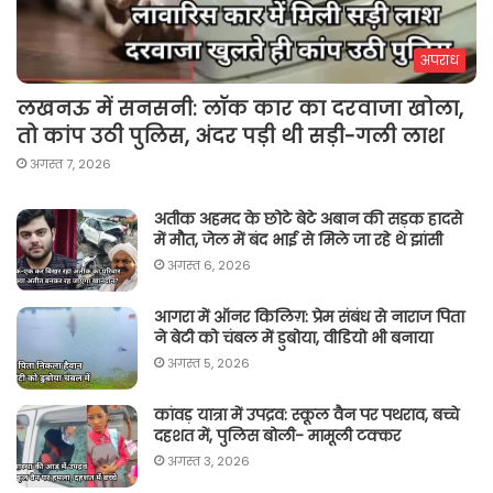
अपराध
लखनऊ में सनसनी: लॉक कार का दरवाजा खोला,
तो कांप उठी पुलिस, अंदर पड़ी थी सड़ी-गली लाश
अगस्त 7, 2026
अतीक अहमद के छोटे बेटे अबान की सड़क हादसे
में मौत, जेल में बंद भाई से मिले जा रहे थे झांसी
अगस्त 6, 2026
आगरा में ऑनर किलिग़: प्रेम संबंध से नाराज पिता
ने बेटी को चंबल में डुबोया, वीडियो भी बनाया
अगस्त 5, 2026
कांवड़ यात्रा में उपद्रव: स्कूल वैन पर पथराव, बच्चे
दहशत में, पुलिस बोली- मामूली टक्कर
अगस्त 3, 2026