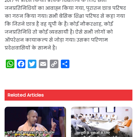
2017 में प्रारंभ किया। प्रत्येक विद्यालय के लिए सभी
जनप्रतिनिधियों का आवाह्न किया गया, पुरातन छात्र परिषद
का गठन किया गया। सभी बेसिक शिक्षा परिषद से कहा गया
कि जितने छात्र हैं वह यूपी के हैं। कोई नौकरशाह, कोई
जनप्रतिनिधि तो कोई व्यवसायी है। ऐसे सभी लोगों को
ऑपरेशन कायाकल्प से जोड़ा गया। उसका परिणाम
प्रदेशवासियों के सामने है।
W
F
T
E
C
S
h
a
w
m
o
h
a
c
i
a
p
a
t
e
t
i
y
r
Related Articles
s
b
t
l
L
e
A
o
e
i
p
o
r
n
p
k
k