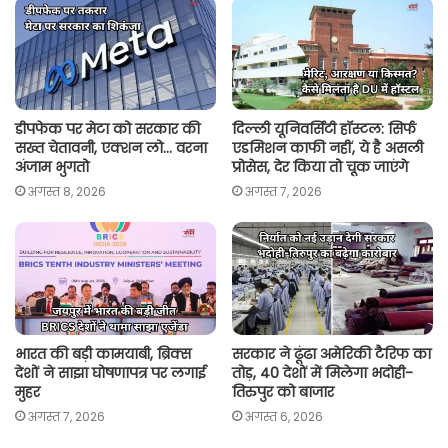
p
o
r
n
p
k
k
डीपफेक पर मेटा को सरकार की
दिल्ली यूनिवर्सिटी हॉस्टल: सिर्फ
सख्त चेतावनी, एक्शन लो… वरना
एडमिशन काफी नहीं, ये है असली
अंजाम भुगतो
प्रोसेस, देर किया तो चूक जाएंगे
अगस्त 8, 2026
अगस्त 7, 2026
भारत की बड़ी कामयाबी, ब्रिक्स
सरकार ने ढूंढा अमेरिकी टैरिफ का
देशों ने साझा घोषणापत्र पर लगाई
तोड़, 40 देशों में मिलेगा भदोही-
मुहर
तिरुपुर को बाजार
अगस्त 7, 2026
अगस्त 6, 2026