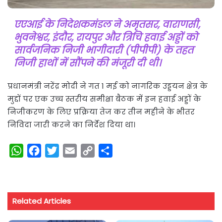
एएआई के निदेशकमंडल ने अमृतसर, वाराणसी,
भुवनेश्वर, इंदौर, रायपुर और त्रिचि हवाई अड्डों को
सार्वजनिक निजी भागीदारी (पीपीपी) के तहत
निजी हाथों में सौंपने की मंजूरी दी थी।
प्रधानमंत्री नरेंद्र मोदी ने गत 1 मई को नागरिक उड्डयन क्षेत्र के
मुद्दों पर एक उच्च स्तरीय समीक्षा बैठक में इन हवाई अड्डों के
निजीकरण के लिए प्रक्रिया तेज कर तीन महीने के भीतर
निविदा जारी करने का निर्देश दिया था।
W
F
T
E
C
S
h
a
w
m
o
h
a
c
i
a
p
a
t
e
t
i
y
r
Related Articles
s
b
t
l
L
e
A
o
e
i