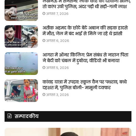
लखनऊ में सनसनी: लॉक कार का दरवाजा खोला,
तो कांप उठी पुलिस, अंदर पड़ी थी सड़ी-गली लाश
अगस्त 7, 2026
अतीक अहमद के छोटे बेटे अबान की सड़क हादसे
में मौत, जेल में बंद भाई से मिले जा रहे थे झांसी
अगस्त 6, 2026
आगरा में ऑनर किलिग़: प्रेम संबंध से नाराज पिता
ने बेटी को चंबल में डुबोया, वीडियो भी बनाया
अगस्त 5, 2026
कांवड़ यात्रा में उपद्रव: स्कूल वैन पर पथराव, बच्चे
दहशत में, पुलिस बोली- मामूली टक्कर
अगस्त 3, 2026
सम्पादकीय