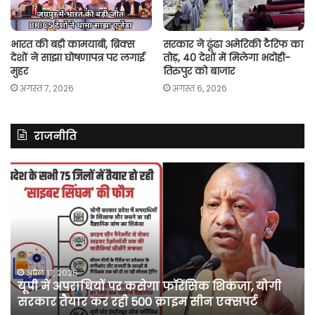
भारत की बड़ी कामयाबी, ब्रिक्स
सरकार ने ढूंढा अमेरिकी टैरिफ का
देशों ने साझा घोषणापत्र पर लगाई
तोड़, 40 देशों में मिलेगा भदोही-
मुहर
तिरुपुर को बाजार
अगस्त 7, 2026
अगस्त 6, 2026
राजनीति
असम
रित
में
झि
दर्ज
ने
मामले
लॉ
में
की
कांग्रेस
अ
नेता
दू
पवन
फो
अप्रैल 10, 2026
असम में दर्ज मामले में कांग्रेस नेता पवन खेड़ा को एक
खेड़ा
बु
सप्ताह की अग्रिम जमानत
को
‘कॉ