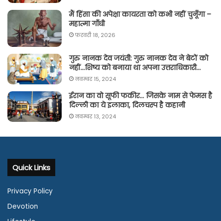
मैं हिंसा की अपेक्षा कायरता को कभी नहीं चुनूँगा –
महात्मा गाँधी
फ़रवरी 18, 2026
गुरु नानक देव जयंती: गुरु नानक देव ने बेटों को
नहीं…शिष्य को बनाया था अपना उत्तराधिकारी…
नवम्बर 15, 2024
ईरान का वो सूफी फकीर… जिसके नाम से फेमस है
दिल्ली का ये इलाका, दिलचस्प है कहानी
नवम्बर 13, 2024
Quick Links
Privacy Policy
Devotion