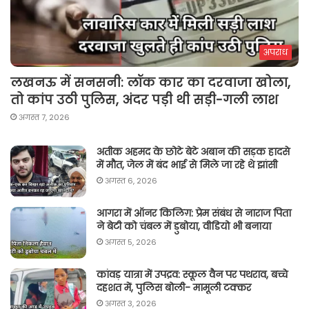
अपराध
लखनऊ में सनसनी: लॉक कार का दरवाजा खोला,
तो कांप उठी पुलिस, अंदर पड़ी थी सड़ी-गली लाश
अगस्त 7, 2026
अतीक अहमद के छोटे बेटे अबान की सड़क हादसे
में मौत, जेल में बंद भाई से मिले जा रहे थे झांसी
अगस्त 6, 2026
आगरा में ऑनर किलिग़: प्रेम संबंध से नाराज पिता
ने बेटी को चंबल में डुबोया, वीडियो भी बनाया
अगस्त 5, 2026
कांवड़ यात्रा में उपद्रव: स्कूल वैन पर पथराव, बच्चे
दहशत में, पुलिस बोली- मामूली टक्कर
अगस्त 3, 2026