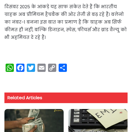
दिसंबर 2025 के आंकड़े यह साफ संकेत देते हैं कि भारतीय
ग्राहक अब प्रीमियम हैचबैक की ओर तेजी से बढ़ रहे हैं। बलेनो
का नंबर-1 बनना इस बात का प्रमाण है कि ग्राहक अब सिर्फ
कीमत ही नहीं, बल्कि डिजाइन, स्पेस, फीचर्स और ब्रांड वैल्यू को
भी अहमियत दे रहे हैं।
W
F
T
E
C
S
h
a
w
m
o
h
a
c
i
a
p
a
t
e
t
i
y
r
Related Articles
s
b
t
l
L
e
A
o
e
i
p
o
r
n
p
k
k