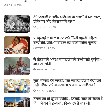
अगस्त 3, 2026
30 जुलाई: भारतीय इतिहास के पन्नों में दर्ज संघर्ष,
संविधान और विज्ञान की गाथा
जुलाई 30, 2026
21 जुलाई 2007: भारत को मिली पहली महिला
राष्ट्रपति, प्रतिभा पाटिल का ऐतिहासिक चुनाव
जुलाई 21, 2026
मैं हिंसा की अपेक्षा कायरता को कभी नहीं चुनूँगा –
महात्मा गाँधी
फ़रवरी 18, 2026
गुरु नानक देव जयंती: गुरु नानक देव ने बेटों को
नहीं…शिष्य को बनाया था अपना उत्तराधिकारी…
नवम्बर 15, 2024
ईरान का वो सूफी फकीर… जिसके नाम से फेमस है
दिल्ली का ये इलाका, दिलचस्प है कहानी