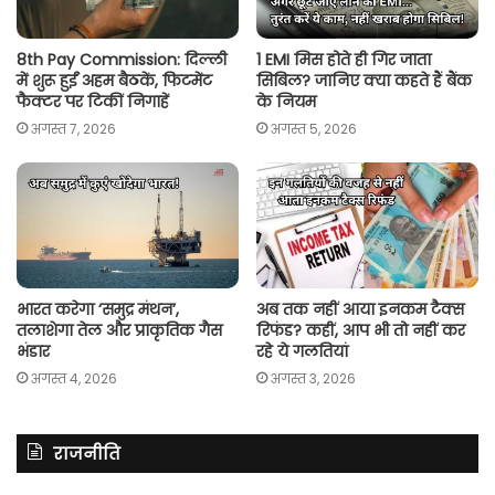
8th Pay Commission: दिल्ली
1 EMI मिस होते ही गिर जाता
में शुरू हुईं अहम बैठकें, फिटमेंट
सिबिल? जानिए क्या कहते हैं बैंक
फैक्टर पर टिकीं निगाहें
के नियम
अगस्त 7, 2026
अगस्त 5, 2026
भारत करेगा ‘समुद्र मंथन’,
अब तक नहीं आया इनकम टैक्स
तलाशेगा तेल और प्राकृतिक गैस
रिफंड? कहीं, आप भी तो नहीं कर
भंडार
रहे ये गलतियां
अगस्त 4, 2026
अगस्त 3, 2026
राजनीति