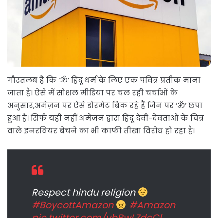
गौरतलब है कि ‘ॐ’ हिंदू धर्म के लिए एक पवित्र प्रतीक माना
जाता है। ऐसे में सोशल मीडिया पर चल रही चर्चाओं के
अनुसार,अमेज़न पर ऐसे डोरमेट बिक रहे हैं जिन पर ‘ॐ’ छपा
हुआ है। सिर्फ यही नहीं अमेज़न द्वारा हिंदू देवी-देवताओं के चित्र
वाले इनरवियर बेचने का भी काफी तीखा विरोध हो रहा है।
Respect hindu religion
#BoycottAmazon
#Amazon
pic.twitter.com/vbBwLZdcCl