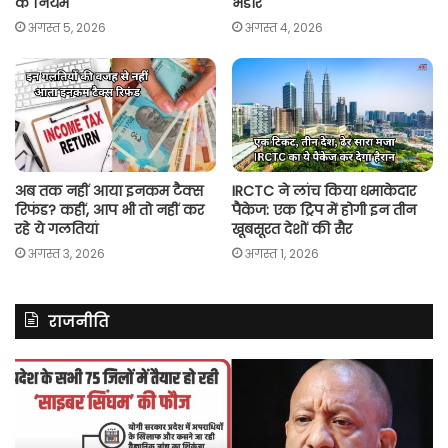
के नियम
भंडार
अगस्त 5, 2026
अगस्त 4, 2026
अब तक नहीं आया इनकम टैक्स
IRCTC ने लांच किया धमाकेदार
रिफंड? कहीं, आप भी तो नहीं कर
पैकेज: एक ट्रिप में होगी इन तीन
रहे ये गलतियां
खूबसूरत देशों की सैर
अगस्त 3, 2026
अगस्त 1, 2026
राजनीति
असम
रित
में
झि
दर्ज
ने
मामले
लॉ