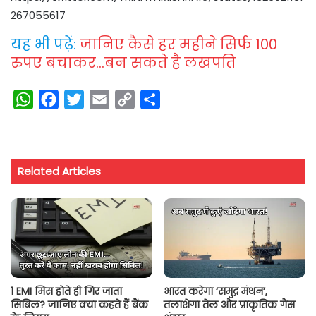
267055617
यह भी पढ़ें:
जानिए कैसे हर महीने सिर्फ 100
रुपए बचाकर…बन सकते है लखपति
W
F
T
E
C
S
h
a
w
m
o
h
a
c
i
a
p
a
t
e
t
i
y
r
Related Articles
s
b
t
l
L
e
A
o
e
i
p
o
r
n
p
k
k
1 EMI मिस होते ही गिर जाता
भारत करेगा ‘समुद्र मंथन’,
सिबिल? जानिए क्या कहते हैं बैंक
तलाशेगा तेल और प्राकृतिक गैस