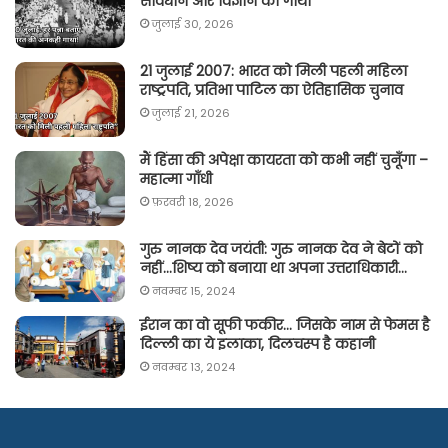
संविधान और विज्ञान की गाथा
जुलाई 30, 2026
21 जुलाई 2007: भारत को मिली पहली महिला
राष्ट्रपति, प्रतिभा पाटिल का ऐतिहासिक चुनाव
जुलाई 21, 2026
मैं हिंसा की अपेक्षा कायरता को कभी नहीं चुनूँगा –
महात्मा गाँधी
फ़रवरी 18, 2026
गुरु नानक देव जयंती: गुरु नानक देव ने बेटों को
नहीं…शिष्य को बनाया था अपना उत्तराधिकारी…
नवम्बर 15, 2024
ईरान का वो सूफी फकीर… जिसके नाम से फेमस है
दिल्ली का ये इलाका, दिलचस्प है कहानी
नवम्बर 13, 2024