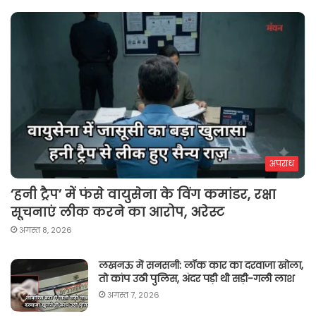
अपराध
‘हनी ट्रैप’ में फंसे वायुसेना के विंग कमांडर, रक्षा
सूचनाएं लीक करने का आरोप, अरेस्ट
अगस्त 8, 2026
लखनऊ में सनसनी: लॉक कार का दरवाजा खोला,
तो कांप उठी पुलिस, अंदर पड़ी थी सड़ी-गली लाश
अगस्त 7, 2026