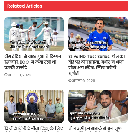
t
e
t
i
y
r
Related Articles
s
b
t
l
L
e
A
o
e
i
p
o
r
n
p
k
k
टीम इंडिया से बाहर हुआ ये दिग्गज
SL vs IND Test Series: श्रीलंका
खिलाड़ी, BCCI ने लगा रखी थीं
दौरे पर टीम इंडिया, गंभीर ने भेजा
काफी उम्मीदें
जोश भरा संदेश, स्पिन बनेगी
चुनौती
अगस्त 8, 2026
अगस्त 6, 2026
10 में से सिर्फ 2 जीत! रिव्यू के लिए
यौन उत्पीड़न मामले में बृज भूषण