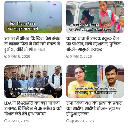
A
o
e
i
p
o
r
n
p
k
k
आगरा में ऑनर किलिग़: प्रेम संबंध
कांवड़ यात्रा में उपद्रव: स्कूल वैन
से नाराज पिता ने बेटी को चंबल में
पर पथराव, बच्चे दहशत में, पुलिस
डुबोया, वीडियो भी बनाया
बोली- मामूली टक्कर
अगस्त 5, 2026
अगस्त 3, 2026
LDA में रिश्वतखोरी का बड़ा मामला
सपा जिलाध्यक्ष की हत्या के प्रयास
उजागर, विजिलेंस ने JE समेत 3 को
का आरोप, आरोपी बोला- मुझ पर
रिश्वत लेते रंगे हाथ दबोचा
ही हुआ हमला
अगस्त 1, 2026
जुलाई 29, 2026