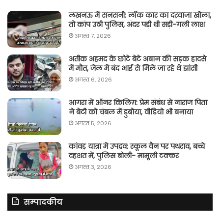
लखनऊ में सनसनी: लॉक कार का दरवाजा खोला,
तो कांप उठी पुलिस, अंदर पड़ी थी सड़ी-गली लाश
अगस्त 7, 2026
अतीक अहमद के छोटे बेटे अबान की सड़क हादसे
में मौत, जेल में बंद भाई से मिले जा रहे थे झांसी
अगस्त 6, 2026
आगरा में ऑनर किलिग़: प्रेम संबंध से नाराज पिता
ने बेटी को चंबल में डुबोया, वीडियो भी बनाया
अगस्त 5, 2026
कांवड़ यात्रा में उपद्रव: स्कूल वैन पर पथराव, बच्चे
दहशत में, पुलिस बोली- मामूली टक्कर
अगस्त 3, 2026
सम्पादकीय