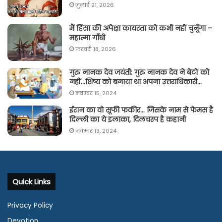
जुलाई 21, 2026
मैं हिंसा की अपेक्षा कायरता को कभी नहीं चुनूँगा –
महात्मा गाँधी
फ़रवरी 18, 2026
गुरु नानक देव जयंती: गुरु नानक देव ने बेटों को
नहीं…शिष्य को बनाया था अपना उत्तराधिकारी…
नवम्बर 15, 2024
ईरान का वो सूफी फकीर… जिसके नाम से फेमस है
दिल्ली का ये इलाका, दिलचस्प है कहानी
नवम्बर 13, 2024
Quick Links
Privacy Policy
Devotion