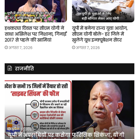
हथकरघा दिवस पर सीएम योगी ने
यूपी में बनेगा राज्य युवा आयोग,
साधा अखिलेश पर निशाना, गिनाईं
सीएम योगी बोले- हर जिले में
2017 से पहले की खामियां
खुलेंगे यूथ इन्क्यूबेशन सेंटर
अगस्त 7, 2026
अगस्त 7, 2026
राजनीति
असम
रित
में
झि
दर्ज
ने
मामले
लॉ
में
की
कांग्रेस
अ
नेता
दू
पवन
फो
अप्रैल 10, 2026
असम में दर्ज मामले में कांग्रेस नेता पवन खेड़ा को एक
खेड़ा
बु