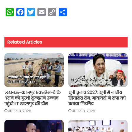
W
F
T
E
C
S
h
a
w
m
o
h
a
c
i
a
p
a
t
e
t
i
y
r
Related Articles
s
b
t
l
L
e
A
o
e
i
p
o
r
n
p
k
k
लखनऊ-कानपुर एक्सप्रेस-वे के
यूपी चुनाव 2027: यूपी में जातीय
धंसने की गुत्थी सुलझाने उन्नाव
सियासत तेज, मायावती ने सपा को
पहुंची IIT खड़गपुर की टीम
बताया गिरगिट
अगस्त 8, 2026
अगस्त 8, 2026