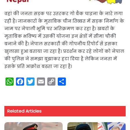
वहां की जनता सड़क पर उतरकर गो बैक चाइना के नारे लगा
रही है। जानकारों के मुताबिक चीन तिब्बत में सड़क निर्माण के
नाम पर नेपाली भूमि पर अतिक्रमण कर रहा है। खबरों के
मुताबिक भविष्य में उसकी योजना इन क्षेत्रों में सीमा चौकी
बनाने की है। नेपाल सरकारी की गोपनीय रिपोर्ट से इसका
खुलासा हुआ बताया जा रहा है। प्रदर्शन कर रहे लोगों को नेपाल
की पुलिस ने समझा बुझाकर हटा दिया है लेकिन जनता में
इसके प्रति आक्रोश बढ़ता जा रहा है।
W
F
T
E
C
S
h
a
w
m
o
h
a
c
i
a
p
a
t
e
t
i
y
r
Related Articles
s
b
t
l
L
e
A
o
e
i