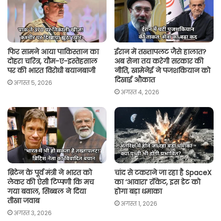
p
o
r
n
p
k
k
फिर सामने आया पाकिस्तान का
ईरान में तख्तापलट जैसे हालात?
दोहरा चरित्र, यौम-ए-इस्तेहसाल
अब सेना तय करेगी सरकार की
पर की भारत विरोधी बयानबाजी
नीति, खामेनेई ने पजशकियान को
दिखाई औकात
अगस्त 5, 2026
अगस्त 4, 2026
ब्रिटेन के पूर्व मंत्री ने भारत को
चांद से टकराने जा रहा है SpaceX
लेकर की ऐसी टिप्पणी कि मच
का ‘आवारा’ रॉकेट, इस डेट को
गया बवाल, सिब्बल ने दिया
होगा बड़ा धमाका
तीखा जवाब
अगस्त 1, 2026
अगस्त 3, 2026