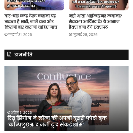
बार-बार ब्लड टेस्ट कराना पड़
नहीं आता आईलाइनर लगाना?
सकता है भारी, जानें कब और
मेकअप आर्टिस्ट के ये आसान
कितनी बार करानी चाहिए जांच
हैक्स बना देंगे एक्सपर्ट
जुलाई 31, 2026
जुलाई 28, 2026
राजनीति
रितु
रा
झिंगोन
गां
ने
बो
लॉन्च
कां
की
की
अपनी
सर
दूसरी
बन
फोटो
पर
अप्रैल 9, 2026
रितु झिंगोन ने लॉन्च की अपनी दूसरी फोटो बुक
बुक
सी
‘कॉन्फ्लुएंसः द जर्नी टू द सेकर्ड शोर्स’
‘कॉन्फ्लुएंसः
के
द
सा