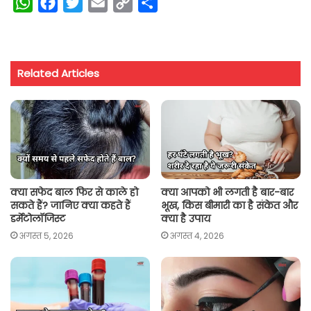
W
F
T
E
C
S
h
a
w
m
o
h
a
c
i
a
p
a
t
e
t
i
y
r
Related Articles
s
b
t
l
L
e
A
o
e
i
p
o
r
n
p
k
k
क्या सफेद बाल फिर से काले हो
क्या आपको भी लगती है बार-बार
सकते हैं? जानिए क्या कहते हैं
भूख, किस बीमारी का है संकेत और
डर्मेटोलॉजिस्ट
क्या है उपाय
अगस्त 5, 2026
अगस्त 4, 2026