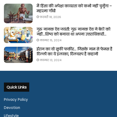
मैं हिंसा की अपेक्षा कायरता को कभी नहीं चुनूँगा –
महात्मा गाँधी
फ़रवरी 18, 2026
गुरु नानक देव जयंती: गुरु नानक देव ने बेटों को
नहीं…शिष्य को बनाया था अपना उत्तराधिकारी…
नवम्बर 15, 2024
ईरान का वो सूफी फकीर… जिसके नाम से फेमस है
दिल्ली का ये इलाका, दिलचस्प है कहानी
नवम्बर 13, 2024
Quick Links
Privacy Policy
Devotion
Lifestyle