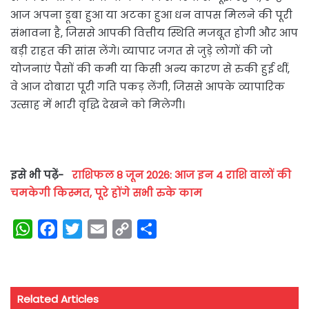
आज अपना डूबा हुआ या अटका हुआ धन वापस मिलने की पूरी
संभावना है, जिससे आपकी वित्तीय स्थिति मजबूत होगी और आप
बड़ी राहत की सांस लेंगे। व्यापार जगत से जुड़े लोगों की जो
योजनाएं पैसों की कमी या किसी अन्य कारण से रुकी हुई थीं,
वे आज दोबारा पूरी गति पकड़ लेंगी, जिससे आपके व्यापारिक
उत्साह में भारी वृद्धि देखने को मिलेगी।
इसे भी पढ़ें-
राशिफल 8 जून 2026: आज इन 4 राशि वालों की
चमकेगी किस्मत, पूरे होंगे सभी रुके काम
W
F
T
E
C
S
h
a
w
m
o
h
a
c
i
a
p
a
t
e
t
i
y
r
Related Articles
s
b
t
l
L
e