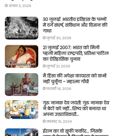
अगस्त 3, 2026
30 जुलाई: भारतीय इतिहास के पन्नों
में दर्ज संघर्ष, संविधान और विज्ञान की
गाथा
जुलाई 30, 2026
21 जुलाई 2007: भारत को मिली
पहली महिला राष्ट्रपति, प्रतिभा पाटिल
का ऐतिहासिक चुनाव
जुलाई 21, 2026
मैं हिंसा की अपेक्षा कायरता को कभी
नहीं चुनूँगा – महात्मा गाँधी
फ़रवरी 18, 2026
गुरु नानक देव जयंती: गुरु नानक देव
ने बेटों को नहीं…शिष्य को बनाया था
अपना उत्तराधिकारी…
नवम्बर 15, 2024
ईरान का वो सूफी फकीर… जिसके