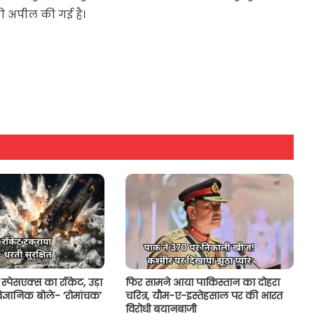
 की अपील की गई है।
 स्पेसएक्स का रॉकेट, उड़ा
फिर सामने आया पाकिस्तान का दोहरा
ैज्ञानिक बोले- ‘रोमांचक’
चरित्र, यौम-ए-इस्तेहसाल पर की भारत
विरोधी बयानबाजी