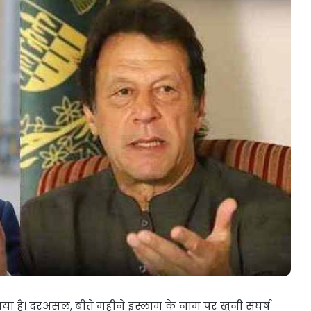
शिवसेना
UBT
में
बड़ा
भूचाल,
6
सांसदों
स की सरकार
जून 17, 2026
ने
थ भेदभाव
शिवसेना UBT में बड़ा भूचाल, 6 सांसदों न
छोड़ा
छोड़ा साथ, इस पार्टी में हुए शामिल!
साथ,
इस
पार्टी
में
हुए
शामिल!
ाया है। दरअसल, बीते महीने इस्लाम के नाम पर खुनी संघर्ष