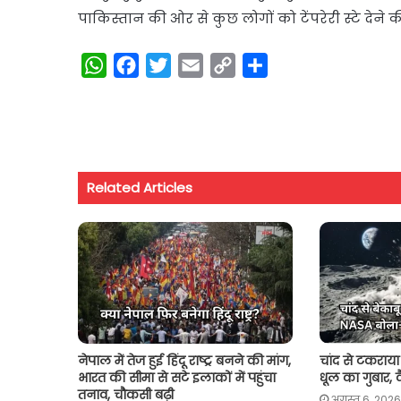
पाकिस्तान की ओर से कुछ लोगों को टेंपरेरी स्टे देने
W
F
T
E
C
S
h
a
w
m
o
h
a
c
i
a
p
a
t
e
t
i
y
r
s
b
t
l
L
e
Related Articles
A
o
e
i
p
o
r
n
p
k
k
नेपाल में तेज हुई हिंदू राष्ट्र बनने की मांग,
चांद से टकराया
भारत की सीमा से सटे इलाकों में पहुंचा
धूल का गुबार, व
तनाव, चौकसी बढ़ी
अगस्त 6, 2026