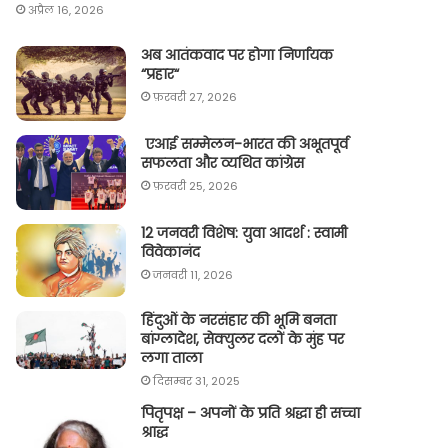
अप्रैल 16, 2026
अब आतंकवाद पर होगा निर्णायक
“प्रहार“
फ़रवरी 27, 2026
एआई सम्मेलन-भारत की अभूतपूर्व
सफलता और व्यथित कांग्रेस
फ़रवरी 25, 2026
12 जनवरी विशेष: युवा आदर्श : स्वामी
विवेकानंद
जनवरी 11, 2026
हिंदुओं के नरसंहार की भूमि बनता
बांग्लादेश, सेक्युलर दलों के मुंह पर
लगा ताला
दिसम्बर 31, 2025
पितृपक्ष – अपनों के प्रति श्रद्धा ही सच्चा
श्राद्ध