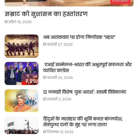
संपादकीय
सम्राट को सुशासन का हस्तांतरण
अप्रैल 16, 2026
अब आतंकवाद पर होगा निर्णायक “प्रहार“
फ़रवरी 27, 2026
एआई सम्मेलन-भारत की अभूतपूर्व सफलता और
व्यथित कांग्रेस
फ़रवरी 25, 2026
12 जनवरी विशेष: युवा आदर्श : स्वामी विवेकानंद
जनवरी 11, 2026
हिंदुओं के नरसंहार की भूमि बनता बांग्लादेश,
सेक्युलर दलों के मुंह पर लगा ताला
दिसम्बर 31, 2025