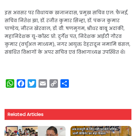
इस अवसर पर विधायक खजानदास, प्रमुख सचिव एल. फैनई,
सचिव नितेश झा, डॉ. रंजीत कुमार सिन्हा, डॉ. पंकज कुमार
पाण्डेय, नीरज खेरवाल, डॉ. वी. षणमुगम, श्रीधर बाबू अदांकी,
महानिदेशक यू-कॉस्ट प्रो. दुर्गेश पंत, निदेशक आईटी गौरव
कुमार (वर्चुअल माध्यम), नगर आयुक्त देहरादून नमामि बंसल,
संबंधित विभागों के अपर सचिव एवं विभागाध्यक्ष उपस्थित थे।
W
F
T
E
C
S
h
a
w
m
o
h
a
c
i
a
p
a
t
e
t
i
y
r
Related Articles
s
b
t
l
L
e
A
o
e
i
p
o
r
n