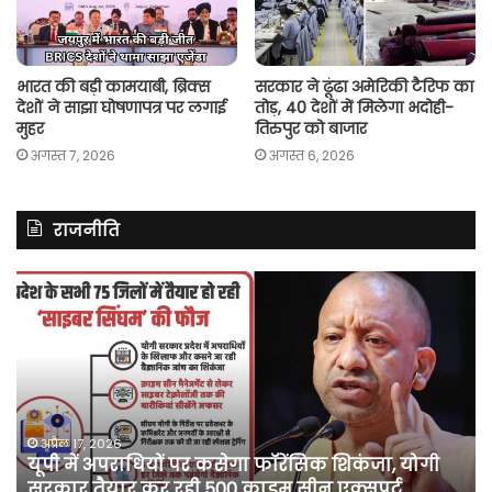
भारत की बड़ी कामयाबी, ब्रिक्स
सरकार ने ढूंढा अमेरिकी टैरिफ का
देशों ने साझा घोषणापत्र पर लगाई
तोड़, 40 देशों में मिलेगा भदोही-
मुहर
तिरुपुर को बाजार
अगस्त 7, 2026
अगस्त 6, 2026
राजनीति
असम
में
दर्ज
मामले
में
कांग्रेस
नेता
पवन
2026
अप्रैल 10, 2026
 अपराधियों पर कसेगा फॉरेंसिक शिकंजा, योगी
असम में दर्ज 
खेड़ा
यार कर रही 500 क्राइम सीन एक्सपर्ट
सप्ताह की अ
को