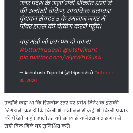
उत्तर प्रदेश के ऊर्ज़ा मंत्री श्रीकांत शर्मा ने
की अनोखी चेकिंग, सायकिल चलाकर
वृंदावन सेक्टर 5 के रमज़ान नगर में
पॉवर हाउस की चेकिंग करने पहुँचे।
वाह मंत्री जी एक पंथ दो काज़।
#UttarPradesh
@ptshrikant
pic.twitter.com/WyrWhYSJsA
— Ashutosh Tripathi (@tripsashu)
October
30, 2020
उन्होंने कहा था कि डिस्कॉम स्तर पर प्रबंध निदेशक इसकी
निगरानी करायें कि किसी भी डिवीजन में कहीं भी किसी प्रकार
की पेंडेंसी न हो। उपभोक्ता को समय से कनेक्शन व समय से
सही बिल मिले यह सुनिश्चित करें।