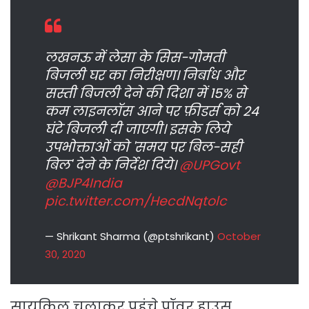
लखनऊ में लेसा के सिस-गोमती
बिजली घर का निरीक्षण। निर्बाध और
सस्ती बिजली देने की दिशा में 15% से
कम लाइनलॉस आने पर फ़ीडर्स को 24
घंटे बिजली दी जाएगी। इसके लिये
उपभोक्ताओं को 'समय पर बिल-सही
बिल' देने के निर्देश दिये।
@UPGovt
@BJP4India
pic.twitter.com/HecdNqtolc
— Shrikant Sharma (@ptshrikant)
October
30, 2020
सायकिल चलाकर पहुंचे पॉवर हाउस