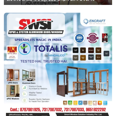
एक
सप्ताह
की
अग्रिम
जमानत