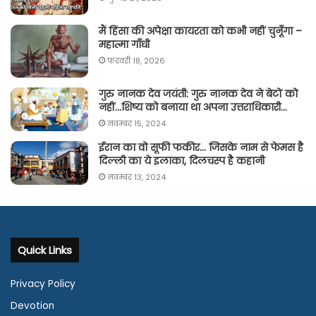
मैं हिंसा की अपेक्षा कायरता को कभी नहीं चुनूँगा –
महात्मा गाँधी
फ़रवरी 18, 2026
गुरु नानक देव जयंती: गुरु नानक देव ने बेटों को
नहीं…शिष्य को बनाया था अपना उत्तराधिकारी…
नवम्बर 15, 2024
ईरान का वो सूफी फकीर… जिसके नाम से फेमस है
दिल्ली का ये इलाका, दिलचस्प है कहानी
नवम्बर 13, 2024
Quick Links
Privacy Policy
Devotion