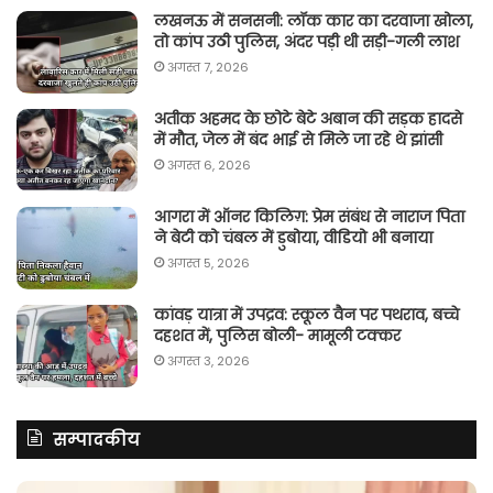
लखनऊ में सनसनी: लॉक कार का दरवाजा खोला,
तो कांप उठी पुलिस, अंदर पड़ी थी सड़ी-गली लाश
अगस्त 7, 2026
अतीक अहमद के छोटे बेटे अबान की सड़क हादसे
में मौत, जेल में बंद भाई से मिले जा रहे थे झांसी
अगस्त 6, 2026
आगरा में ऑनर किलिग़: प्रेम संबंध से नाराज पिता
ने बेटी को चंबल में डुबोया, वीडियो भी बनाया
अगस्त 5, 2026
कांवड़ यात्रा में उपद्रव: स्कूल वैन पर पथराव, बच्चे
दहशत में, पुलिस बोली- मामूली टक्कर
अगस्त 3, 2026
सम्पादकीय