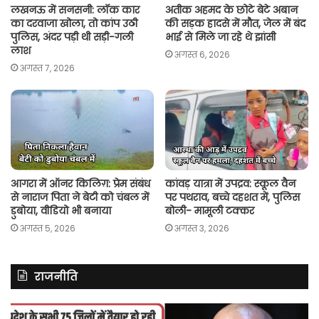
लखनऊ में सनसनी: लॉक कार
अतीक अहमद के छोटे बेटे अबान
का दरवाजा खोला, तो कांप उठी
की सड़क हादसे में मौत, जेल में बंद
पुलिस, अंदर पड़ी थी सड़ी-गली
भाई से मिले जा रहे थे झांसी
लाश
अगस्त 6, 2026
अगस्त 7, 2026
आगरा में ऑनर किलिग़: प्रेम संबंध
कांवड़ यात्रा में उपद्रव: स्कूल वैन
से नाराज पिता ने बेटी को चंबल में
पर पथराव, बच्चे दहशत में, पुलिस
डुबोया, वीडियो भी बनाया
बोली- मामूली टक्कर
अगस्त 5, 2026
अगस्त 3, 2026
राजनीति
असम
रित