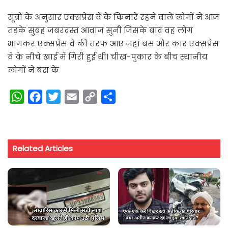
सूत्रों के अनुसार एक्सप्रेस वे के किनारे रहने वाले लोगों ने आज
तड़के सुबह जबरदस्त आवाज सुनी जिसके बाद वह लोग
भागकर एक्सप्रेस वे की तरफ आए जहां बस और कार एक्सप्रेस
वे के नीचे खाई में गिरी हुई थी। चीख-पुकार के बीच स्थानीय
लोगों ने बस के
W
F
T
E
C
S
h
a
w
m
o
h
a
c
i
a
p
a
t
e
t
i
y
r
Related Articles
s
b
t
l
L
e
A
o
e
i
p
o
r
n
p
k
k