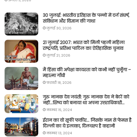
30 जुलाई: भारतीय इतिहास के पन्नों में दर्ज संघर्ष,
संविधान और विज्ञान की गाथा
जुलाई 30, 2026
21 जुलाई 2007: भारत को मिली पहली महिला
राष्ट्रपति, प्रतिभा पाटिल का ऐतिहासिक चुनाव
जुलाई 21, 2026
मैं हिंसा की अपेक्षा कायरता को कभी नहीं चुनूँगा –
महात्मा गाँधी
फ़रवरी 18, 2026
गुरु नानक देव जयंती: गुरु नानक देव ने बेटों को
नहीं…शिष्य को बनाया था अपना उत्तराधिकारी…
नवम्बर 15, 2024
ईरान का वो सूफी फकीर… जिसके नाम से फेमस है
दिल्ली का ये इलाका, दिलचस्प है कहानी
नवम्बर 13, 2024