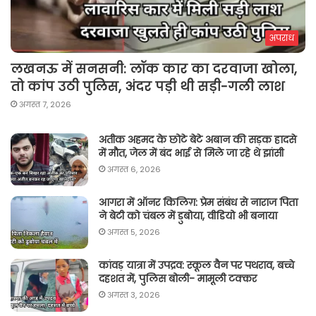
अपराध
लखनऊ में सनसनी: लॉक कार का दरवाजा खोला,
तो कांप उठी पुलिस, अंदर पड़ी थी सड़ी-गली लाश
अगस्त 7, 2026
अतीक अहमद के छोटे बेटे अबान की सड़क हादसे
में मौत, जेल में बंद भाई से मिले जा रहे थे झांसी
अगस्त 6, 2026
आगरा में ऑनर किलिग़: प्रेम संबंध से नाराज पिता
ने बेटी को चंबल में डुबोया, वीडियो भी बनाया
अगस्त 5, 2026
कांवड़ यात्रा में उपद्रव: स्कूल वैन पर पथराव, बच्चे
दहशत में, पुलिस बोली- मामूली टक्कर
अगस्त 3, 2026