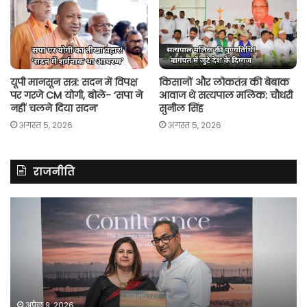
यूपी मानसून सत्र: सदन में विपक्ष
किसानों और लोकतंत्र की बेबाक
पर गरजे CM योगी, बोले- ‘सपा ने
आवाज थे सत्यपाल मलिक: चौधरी
नहीं चलने दिया सदन’
सुनील सिंह
अगस्त 5, 2026
अगस्त 5, 2026
राजनीति
रितु
रा
झिंगोन
गां
ने
बो
लॉन्च
कां
की
की
अपनी
सर
दूसरी
बन
फोटो
पर
अप्रैल 9, 2026