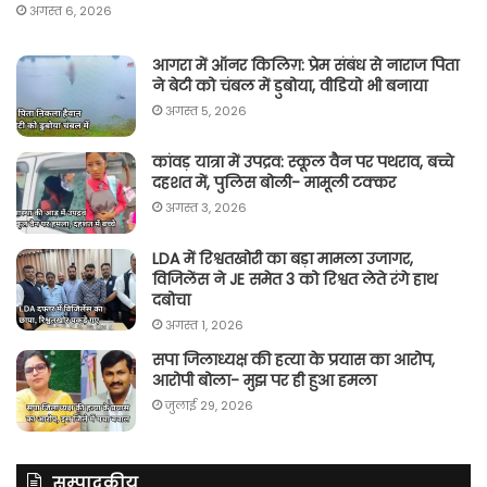
अगस्त 6, 2026
आगरा में ऑनर किलिग़: प्रेम संबंध से नाराज पिता
ने बेटी को चंबल में डुबोया, वीडियो भी बनाया
अगस्त 5, 2026
कांवड़ यात्रा में उपद्रव: स्कूल वैन पर पथराव, बच्चे
दहशत में, पुलिस बोली- मामूली टक्कर
अगस्त 3, 2026
LDA में रिश्वतखोरी का बड़ा मामला उजागर,
विजिलेंस ने JE समेत 3 को रिश्वत लेते रंगे हाथ
दबोचा
अगस्त 1, 2026
सपा जिलाध्यक्ष की हत्या के प्रयास का आरोप,
आरोपी बोला- मुझ पर ही हुआ हमला
जुलाई 29, 2026
सम्पादकीय