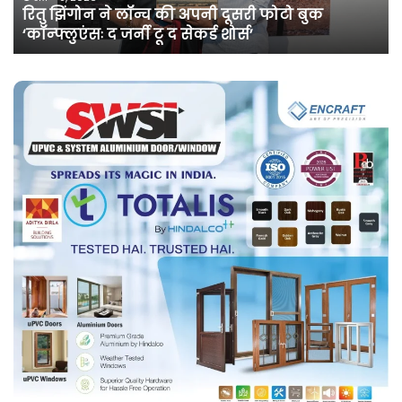
रितु झिंगोन ने लॉन्च की अपनी दूसरी फोटो बुक
बुक
सी
‘कॉन्फ्लुएंसः द जर्नी टू द सेकर्ड शोर्स’
‘कॉन्फ्लुएंसः
के
द
सा
जर्नी
भे
टू
खत
द
कि
सेकर्ड
जा
शोर्स’