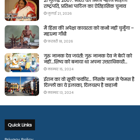
21 जुलाई 2007: भारत को मिली पहली महिला
राष्ट्रपति, प्रतिभा पाटिल का ऐतिहासिक चुनाव
जुलाई 21, 2026
मैं हिंसा की अपेक्षा कायरता को कभी नहीं चुनूँगा –
महात्मा गाँधी
फ़रवरी 18, 2026
गुरु नानक देव जयंती: गुरु नानक देव ने बेटों को
नहीं…शिष्य को बनाया था अपना उत्तराधिकारी…
नवम्बर 15, 2024
ईरान का वो सूफी फकीर… जिसके नाम से फेमस है
दिल्ली का ये इलाका, दिलचस्प है कहानी
नवम्बर 13, 2024
Quick Links
Privacy Policy