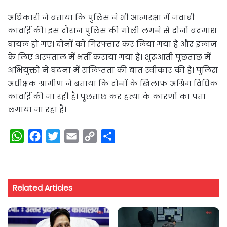
अधिकारी ने बताया कि पुलिस ने भी आत्मरक्षा में जवाबी
कार्वाई की। इस दौरान पुलिस की गोली लगने से दोनों बदमाश
घायल हो गए। दोनों को गिरफ्तार कर लिया गया है और इलाज
के लिए अस्पताल में भर्ती कराया गया है। शुरूआती पूछताछ में
अभियुक्तों ने घटना में संलिप्तता की बात स्वीकार की है। पुलिस
अधीक्षक ग्रामीण ने बताया कि दोनों के खिलाफ अग्रिम विधिक
कार्वाई की जा रही है। पूछताछ कर हत्या के कारणों का पता
लगाया जा रहा है।
W
F
T
E
C
S
h
a
w
m
o
h
a
c
i
a
p
a
t
e
t
i
y
r
Related Articles
s
b
t
l
L
e
A
o
e
i
p
o
r
n