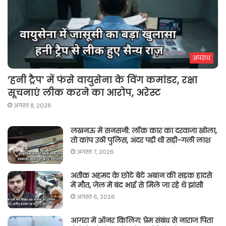
अपराध
‘हनी ट्रैप’ में फंसे वायुसेना के विंग कमांडर, रक्षा
सूचनाएं लीक करने का आरोप, अरेस्ट
अगस्त 8, 2026
लखनऊ में सनसनी: लॉक कार का दरवाजा खोला,
तो कांप उठी पुलिस, अंदर पड़ी थी सड़ी-गली लाश
अगस्त 7, 2026
अतीक अहमद के छोटे बेटे अबान की सड़क हादसे
में मौत, जेल में बंद भाई से मिले जा रहे थे झांसी
अगस्त 6, 2026
आगरा में ऑनर किलिग़: प्रेम संबंध से नाराज पिता