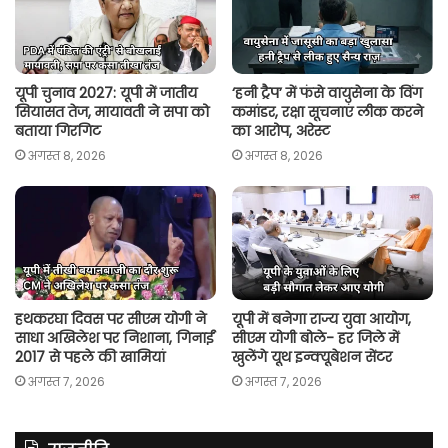
p
k
k
यूपी चुनाव 2027: यूपी में जातीय
‘हनी ट्रैप’ में फंसे वायुसेना के विंग
सियासत तेज, मायावती ने सपा को
कमांडर, रक्षा सूचनाएं लीक करने
बताया गिरगिट
का आरोप, अरेस्ट
अगस्त 8, 2026
अगस्त 8, 2026
हथकरघा दिवस पर सीएम योगी ने
यूपी में बनेगा राज्य युवा आयोग,
साधा अखिलेश पर निशाना, गिनाईं
सीएम योगी बोले- हर जिले में
2017 से पहले की खामियां
खुलेंगे यूथ इन्क्यूबेशन सेंटर
अगस्त 7, 2026
अगस्त 7, 2026