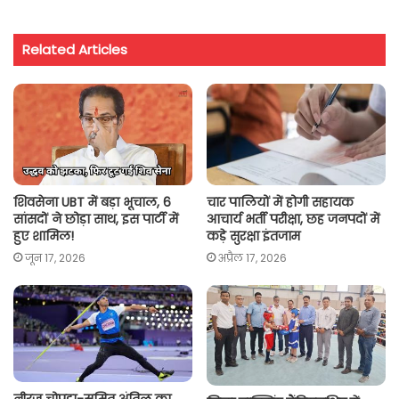
a
c
i
a
p
a
t
e
t
i
y
r
Related Articles
s
b
t
l
L
e
A
o
e
i
p
o
r
n
p
k
k
शिवसेना UBT में बड़ा भूचाल, 6
चार पालियों में होगी सहायक
सांसदों ने छोड़ा साथ, इस पार्टी में
आचार्य भर्ती परीक्षा, छह जनपदों में
हुए शामिल!
कड़े सुरक्षा इंतजाम
जून 17, 2026
अप्रैल 17, 2026