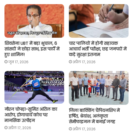
A
o
e
i
p
o
r
n
p
k
k
शिवसेना UBT में बड़ा भूचाल, 6
चार पालियों में होगी सहायक
सांसदों ने छोड़ा साथ, इस पार्टी में
आचार्य भर्ती परीक्षा, छह जनपदों में
हुए शामिल!
कड़े सुरक्षा इंतजाम
जून 17, 2026
अप्रैल 17, 2026
नीरज चोपड़ा-सुमित अंतिल का
जिला बाक्सिंग चैंपियनशिप में
आरोप, द्रोणाचार्य कोच पर
हर्षित, श्रेयांश, अलंकृता
मानसिक उत्पीड़न
सेमीफाइनल में बनाई जगह
अप्रैल 17, 2026
अप्रैल 17, 2026