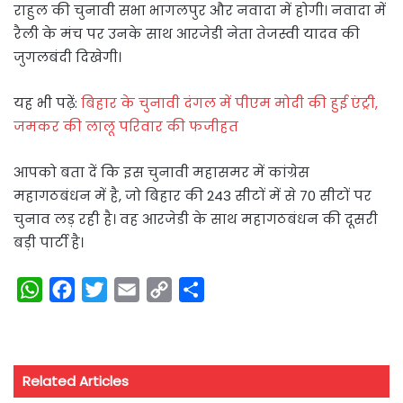
राहुल की चुनावी सभा भागलपुर और नवादा में होगी। नवादा में
रैली के मंच पर उनके साथ आरजेडी नेता तेजस्वी यादव की
जुगलबंदी दिखेगी।
यह भी पढ़ें:
बिहार के चुनावी दंगल में पीएम मोदी की हुई एंट्री,
जमकर की लालू परिवार की फजीहत
आपको बता दें कि इस चुनावी महासमर में कांग्रेस
महागठबंधन में है, जो बिहार की 243 सीटों में से 70 सीटों पर
चुनाव लड़ रही है। वह आरजेडी के साथ महागठबंधन की दूसरी
बड़ी पार्टी है।
W
F
T
E
C
S
h
a
w
m
o
h
a
c
i
a
p
a
t
e
t
i
y
r
Related Articles
s
b
t
l
L
e