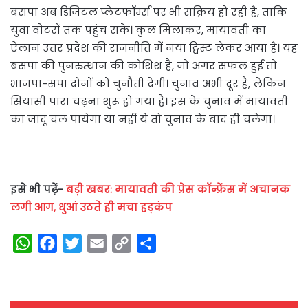
बसपा अब डिजिटल प्लेटफॉर्म्स पर भी सक्रिय हो रही है, ताकि
युवा वोटरों तक पहुंच सके। कुल मिलाकर, मायावती का
ऐलान उत्तर प्रदेश की राजनीति में नया ट्विस्ट लेकर आया है। यह
बसपा की पुनरुत्थान की कोशिश है, जो अगर सफल हुई तो
भाजपा-सपा दोनों को चुनौती देगी। चुनाव अभी दूर है, लेकिन
सियासी पारा चढ़ना शुरू हो गया है। इस के चुनाव में मायावती
का जादू चल पायेगा या नहीं ये तो चुनाव के बाद ही चलेगा।
इसे भी पढ़ें-
बड़ी खबर: मायावती की प्रेस कॉन्फ्रेंस में अचानक
लगी आग, धुआं उठते ही मचा हड़कंप
W
F
T
E
C
S
h
a
w
m
o
h
a
c
i
a
p
a
t
e
t
i
y
r