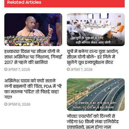
Related Articles
s
b
t
l
L
e
A
o
e
i
p
o
r
n
p
k
k
हथकरघा दिवस पर सीएम योगी ने
यूपी में बनेगा राज्य युवा आयोग,
साधा अखिलेश पर निशाना, गिनाईं
सीएम योगी बोले- हर जिले में
2017 से पहले की खामियां
खुलेंगे यूथ इन्क्यूबेशन सेंटर
अगस्त 7, 2026
अगस्त 7, 2026
अखिलेश यादव को क्यों सताने
लगी ब्राह्मणों की चिंता, PDA में ‘पी’
का मतलब ‘पंडित’ तो पिछड़े कहां
गए?
अगस्त 6, 2026
नोएडा एयरपोर्ट को दिल्ली से
जोड़ेगा 50 किमी लंबा एलिवेटेड
एक्सप्रेसवे, खत्म होगा जाम