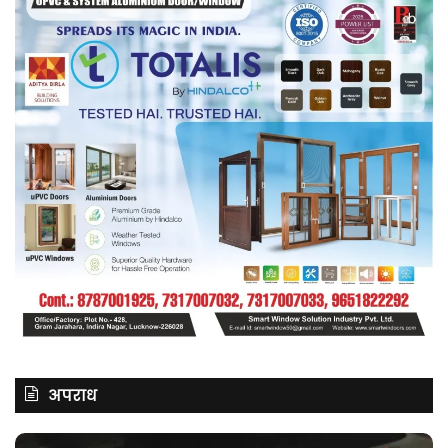
शोर्स’
अपराध