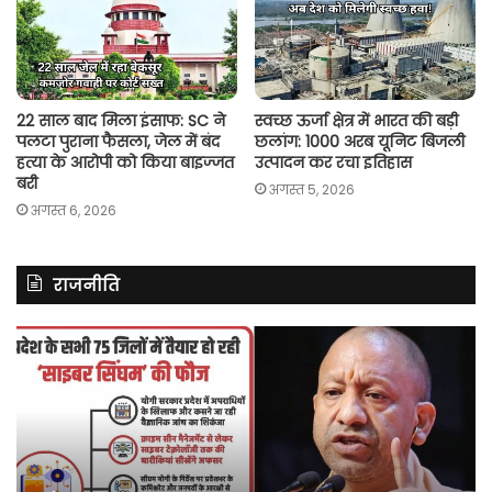
22 साल बाद मिला इंसाफ: SC ने
स्वच्छ ऊर्जा क्षेत्र में भारत की बड़ी
पलटा पुराना फैसला, जेल में बंद
छलांग: 1000 अरब यूनिट बिजली
हत्या के आरोपी को किया बाइज्जत
उत्पादन कर रचा इतिहास
बरी
अगस्त 5, 2026
अगस्त 6, 2026
राजनीति
यूपी
अ
में
में
अपराधियों
दर्
पर
मा
कसेगा
में
फॉरेंसिक
कां
शिकंजा,
ने