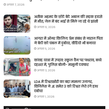
अगस्त 7, 2026
अतीक अहमद के छोटे बेटे अबान की सड़क हादसे
में मौत, जेल में बंद भाई से मिले जा रहे थे झांसी
अगस्त 6, 2026
आगरा में ऑनर किलिग़: प्रेम संबंध से नाराज पिता
ने बेटी को चंबल में डुबोया, वीडियो भी बनाया
अगस्त 5, 2026
कांवड़ यात्रा में उपद्रव: स्कूल वैन पर पथराव, बच्चे
दहशत में, पुलिस बोली- मामूली टक्कर
अगस्त 3, 2026
LDA में रिश्वतखोरी का बड़ा मामला उजागर,
विजिलेंस ने JE समेत 3 को रिश्वत लेते रंगे हाथ
दबोचा
अगस्त 1, 2026