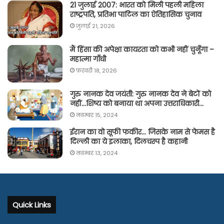
21 जुलाई 2007: भारत को मिली पहली महिला
राष्ट्रपति, प्रतिभा पाटिल का ऐतिहासिक चुनाव
जुलाई 21, 2026
मैं हिंसा की अपेक्षा कायरता को कभी नहीं चुनूँगा –
महात्मा गाँधी
फ़रवरी 18, 2026
गुरु नानक देव जयंती: गुरु नानक देव ने बेटों को
नहीं…शिष्य को बनाया था अपना उत्तराधिकारी…
नवम्बर 15, 2024
ईरान का वो सूफी फकीर… जिसके नाम से फेमस है
दिल्ली का ये इलाका, दिलचस्प है कहानी
नवम्बर 13, 2024
Quick Links