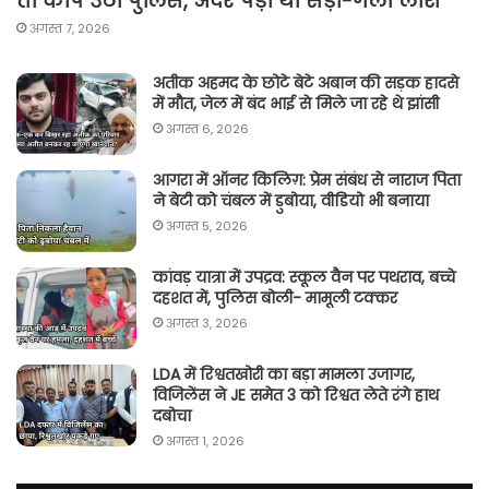
तो कांप उठी पुलिस, अंदर पड़ी थी सड़ी-गली लाश
अगस्त 7, 2026
अतीक अहमद के छोटे बेटे अबान की सड़क हादसे
में मौत, जेल में बंद भाई से मिले जा रहे थे झांसी
अगस्त 6, 2026
आगरा में ऑनर किलिग़: प्रेम संबंध से नाराज पिता
ने बेटी को चंबल में डुबोया, वीडियो भी बनाया
अगस्त 5, 2026
कांवड़ यात्रा में उपद्रव: स्कूल वैन पर पथराव, बच्चे
दहशत में, पुलिस बोली- मामूली टक्कर
अगस्त 3, 2026
LDA में रिश्वतखोरी का बड़ा मामला उजागर,
विजिलेंस ने JE समेत 3 को रिश्वत लेते रंगे हाथ
दबोचा
अगस्त 1, 2026