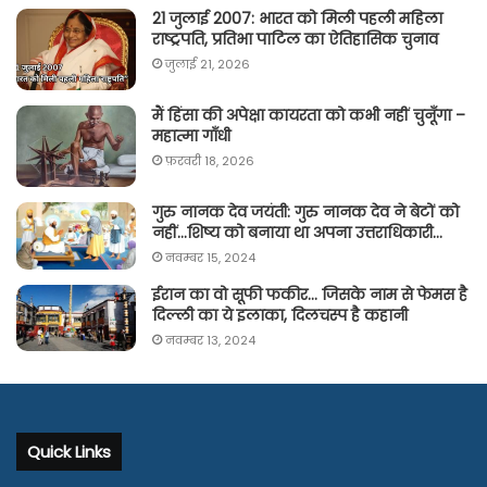
21 जुलाई 2007: भारत को मिली पहली महिला
राष्ट्रपति, प्रतिभा पाटिल का ऐतिहासिक चुनाव
जुलाई 21, 2026
मैं हिंसा की अपेक्षा कायरता को कभी नहीं चुनूँगा –
महात्मा गाँधी
फ़रवरी 18, 2026
गुरु नानक देव जयंती: गुरु नानक देव ने बेटों को
नहीं…शिष्य को बनाया था अपना उत्तराधिकारी…
नवम्बर 15, 2024
ईरान का वो सूफी फकीर… जिसके नाम से फेमस है
दिल्ली का ये इलाका, दिलचस्प है कहानी
नवम्बर 13, 2024
Quick Links