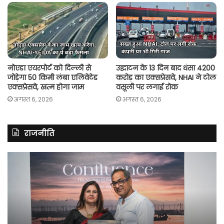
नोएडा एयरपोर्ट को दिल्ली से
उद्घाटन के 13 दिन बाद धंसा 4200
जोड़ेगा 50 किमी लंबा एलिवेटेड
करोड़ का एक्सप्रेसवे, NHAI ने टोल
एक्सप्रेसवे, खत्म होगा जाम
वसूली पर लगाई रोक
अगस्त 6, 2026
अगस्त 6, 2026
राजनीति
रितु
रा
झिंगोन
गां
ने
बो
लॉन्च
कां
की
की
अपनी
सर
दूसरी
बन