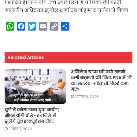
प्रभावित है। माननीय उच्च न्यायालय में याचिका की पैरवी
माननीय अधिवक्ता सुनील शर्मा एवं मोहम्मद मुर्तजा ने किया।
W
F
T
E
C
S
h
a
w
m
o
h
a
c
i
a
p
a
t
e
t
i
y
r
Related Articles
s
b
t
l
L
e
A
o
e
i
अखिलेश यादव को क्यों सताने
p
o
r
n
लगी ब्राह्मणों की चिंता, PDA में ‘पी’
का मतलब ‘पंडित’ तो पिछड़े कहां
p
k
k
गए?
अगस्त 6, 2026
यूपी में बनेगा राज्य युवा आयोग,
सीएम योगी बोले- हर जिले में
खुलेंगे यूथ इन्क्यूबेशन सेंटर
अगस्त 7, 2026