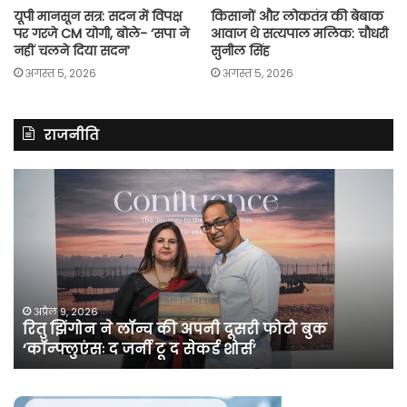
यूपी मानसून सत्र: सदन में विपक्ष
किसानों और लोकतंत्र की बेबाक
पर गरजे CM योगी, बोले- ‘सपा ने
आवाज थे सत्यपाल मलिक: चौधरी
नहीं चलने दिया सदन’
सुनील सिंह
अगस्त 5, 2026
अगस्त 5, 2026
राजनीति
रितु
रा
झिंगोन
गां
ने
बो
लॉन्च
कां
की
की
अपनी
सर
दूसरी
बन
फोटो
पर
अप्रैल 9, 2026
रितु झिंगोन ने लॉन्च की अपनी दूसरी फोटो बुक
बुक
सी
‘कॉन्फ्लुएंसः द जर्नी टू द सेकर्ड शोर्स’
‘कॉन्फ्लुएंसः
के
द
सा
जर्नी
भे
टू
खत