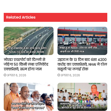
a
c
i
a
p
a
t
e
t
i
y
r
Related Articles
s
b
t
l
L
e
A
o
e
i
p
o
r
n
p
k
k
नोएडा एयरपोर्ट को दिल्ली से
उद्घाटन के 13 दिन बाद धंसा 4200
जोड़ेगा 50 किमी लंबा एलिवेटेड
करोड़ का एक्सप्रेसवे, NHAI ने टोल
एक्सप्रेसवे, खत्म होगा जाम
वसूली पर लगाई रोक
अगस्त 6, 2026
अगस्त 6, 2026