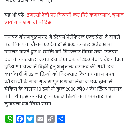
निर्देश प्रदान किये गये हैं।
यह भी पढ़ें :
इमरती देवी पर टिप्पणी कर घिरे कमलनाथ, चुनाव
आयोग ने थमा दी नोटिस
जनपद गौतमबुद्धनगर में ईस्टर्न पैरीफेरल एक्सप्रेस-वे दादरी
पर चेकिंग के दौरान 02 टैंकरों से 600 कुन्तल अवैध शीरा
बरामद करते हुए 01 व्यक्ति को गिरफ्तार किया गया। जनपद
एटा के कोतवाली देहात क्षेत्र से 01 ट्रक से 400 पेटी अवैध मदिरा
हरियाणा राज्य में बिक्री हेतु अनुमन्य बरामद की गयी। इस
कार्यवाही में 02 व्यक्तियों को गिरफ्तार किया गया। जनपद
कौशाम्बी के ग्राम गुलामीपुर ए थाना सैनी में एक ढ़ाबा से
चेकिंग के दौरान 10 ड्रमों में कुल 2000 ली0 अवैध स्प्रिट बरामद
की गयी। इस कार्यवाही में 05 व्यक्तियों को गिरफ्तार कर
मुकदमा दर्ज किया गया।
W
F
T
E
C
S
h
a
w
m
o
h