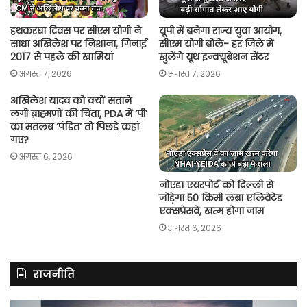
हथकरघा दिवस पर सीएम योगी ने
यूपी में बनेगा राज्य युवा आयोग,
साधा अखिलेश पर निशाना, गिनाईं
सीएम योगी बोले- हर जिले में
2017 से पहले की खामियां
खुलेंगे यूथ इन्क्यूबेशन सेंटर
अगस्त 7, 2026
अगस्त 7, 2026
अखिलेश यादव को क्यों सताने
लगी ब्राह्मणों की चिंता, PDA में ‘पी’
का मतलब ‘पंडित’ तो पिछड़े कहां
गए?
अगस्त 6, 2026
नोएडा एयरपोर्ट को दिल्ली से
जोड़ेगा 50 किमी लंबा एलिवेटेड
एक्सप्रेसवे, खत्म होगा जाम
अगस्त 6, 2026
राजनीति
रितु
रा