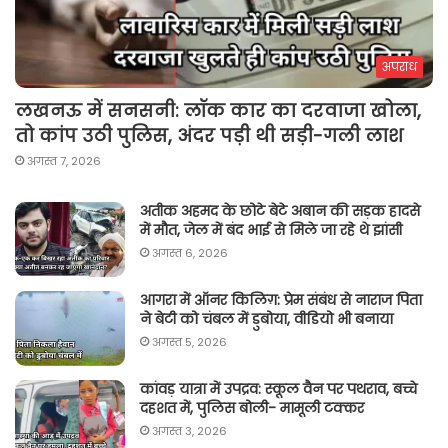
अपराध
लखनऊ में सनसनी: लॉक कार का दरवाजा खोला,
तो कांप उठी पुलिस, अंदर पड़ी थी सड़ी-गली लाश
अगस्त 7, 2026
अतीक अहमद के छोटे बेटे अबान की सड़क हादसे
में मौत, जेल में बंद भाई से मिले जा रहे थे झांसी
अगस्त 6, 2026
आगरा में ऑनर किलिग़: प्रेम संबंध से नाराज पिता
ने बेटी को चंबल में डुबोया, वीडियो भी बनाया
अगस्त 5, 2026
कांवड़ यात्रा में उपद्रव: स्कूल वैन पर पथराव, बच्चे
दहशत में, पुलिस बोली- मामूली टक्कर
अगस्त 3, 2026