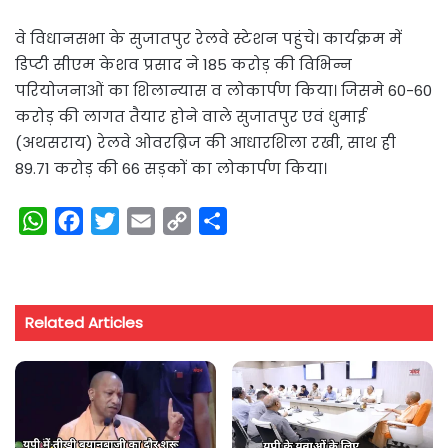
वे विधानसभा के सुजातपुर रेलवे स्टेशन पहुंचे। कार्यक्रम में
डिप्टी सीएम केशव प्रसाद ने 185 करोड़ की विभिन्न
परियोजनाओं का शिलान्यास व लोकार्पण किया। जिसमे 60-60
करोड़ की लागत तैयार होने वाले सुजातपुर एवं धुमाई
(अथसराय) रेलवे ओवरब्रिज की आधारशिला रखी, साथ ही
89.71 करोड़ की 66 सड़कों का लोकार्पण किया।
W
F
T
E
C
S
h
a
w
m
o
h
a
c
i
a
p
a
t
e
t
i
y
r
Related Articles
s
b
t
l
L
e
A
o
e
i
p
o
r
n
p
k
k