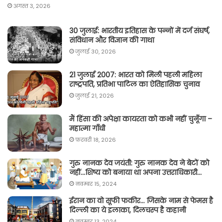
अगस्त 3, 2026
30 जुलाई: भारतीय इतिहास के पन्नों में दर्ज संघर्ष,
संविधान और विज्ञान की गाथा
जुलाई 30, 2026
21 जुलाई 2007: भारत को मिली पहली महिला
राष्ट्रपति, प्रतिभा पाटिल का ऐतिहासिक चुनाव
जुलाई 21, 2026
मैं हिंसा की अपेक्षा कायरता को कभी नहीं चुनूँगा –
महात्मा गाँधी
फ़रवरी 18, 2026
गुरु नानक देव जयंती: गुरु नानक देव ने बेटों को
नहीं…शिष्य को बनाया था अपना उत्तराधिकारी…
नवम्बर 15, 2024
ईरान का वो सूफी फकीर… जिसके नाम से फेमस है
दिल्ली का ये इलाका, दिलचस्प है कहानी
नवम्बर 13, 2024