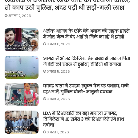
लखनऊ में सनसनी: लॉक कार का दरवाजा खोला,
तो कांप उठी पुलिस, अंदर पड़ी थी सड़ी-गली लाश
अगस्त 7, 2026
अतीक अहमद के छोटे बेटे अबान की सड़क हादसे
में मौत, जेल में बंद भाई से मिले जा रहे थे झांसी
अगस्त 6, 2026
आगरा में ऑनर किलिग़: प्रेम संबंध से नाराज पिता
ने बेटी को चंबल में डुबोया, वीडियो भी बनाया
अगस्त 5, 2026
कांवड़ यात्रा में उपद्रव: स्कूल वैन पर पथराव, बच्चे
दहशत में, पुलिस बोली- मामूली टक्कर
अगस्त 3, 2026
LDA में रिश्वतखोरी का बड़ा मामला उजागर,
विजिलेंस ने JE समेत 3 को रिश्वत लेते रंगे हाथ
दबोचा
अगस्त 1, 2026