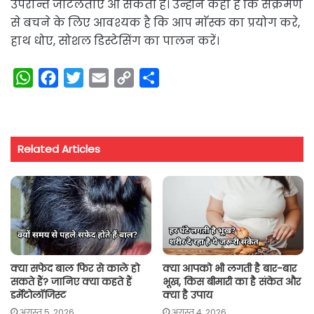
उपरान्त जटिलताएं आ सकती है। उन्होंने कहा है कि संक्रमण
से बचने के लिए आवश्यक है कि आप माॅस्क का प्रयोग करे,
हाथ धोए, सोशल डिस्टेसिंग का पालन करें।
W
F
T
E
C
S
h
a
w
m
o
h
a
c
i
a
p
a
t
e
t
i
y
r
Related Articles
s
b
t
l
L
e
A
o
e
i
p
o
r
n
p
k
k
क्या सफेद बाल फिर से काले हो
क्या आपको भी लगती है बार-बार
सकते हैं? जानिए क्या कहते हैं
भूख, किस बीमारी का है संकेत और
डर्मेटोलॉजिस्ट
क्या है उपाय
अगस्त 5, 2026
अगस्त 4, 2026