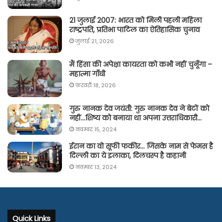
21 जुलाई 2007: भारत को मिली पहली महिला
राष्ट्रपति, प्रतिभा पाटिल का ऐतिहासिक चुनाव
जुलाई 21, 2026
मैं हिंसा की अपेक्षा कायरता को कभी नहीं चुनूँगा –
महात्मा गाँधी
फ़रवरी 18, 2026
गुरु नानक देव जयंती: गुरु नानक देव ने बेटों को
नहीं…शिष्य को बनाया था अपना उत्तराधिकारी…
नवम्बर 15, 2024
ईरान का वो सूफी फकीर… जिसके नाम से फेमस है
दिल्ली का ये इलाका, दिलचस्प है कहानी
नवम्बर 13, 2024
Quick Links