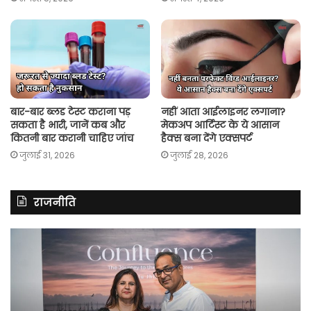
बार-बार ब्लड टेस्ट कराना पड़
नहीं आता आईलाइनर लगाना?
सकता है भारी, जानें कब और
मेकअप आर्टिस्ट के ये आसान
कितनी बार करानी चाहिए जांच
हैक्स बना देंगे एक्सपर्ट
जुलाई 31, 2026
जुलाई 28, 2026
राजनीति
रितु
रा
झिंगोन
गां
ने
बो
लॉन्च
कां
की
की
अपनी
सर