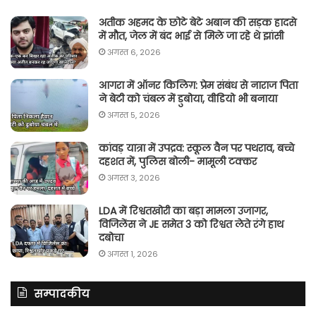
अतीक अहमद के छोटे बेटे अबान की सड़क हादसे
में मौत, जेल में बंद भाई से मिले जा रहे थे झांसी
अगस्त 6, 2026
आगरा में ऑनर किलिग़: प्रेम संबंध से नाराज पिता
ने बेटी को चंबल में डुबोया, वीडियो भी बनाया
अगस्त 5, 2026
कांवड़ यात्रा में उपद्रव: स्कूल वैन पर पथराव, बच्चे
दहशत में, पुलिस बोली- मामूली टक्कर
अगस्त 3, 2026
LDA में रिश्वतखोरी का बड़ा मामला उजागर,
विजिलेंस ने JE समेत 3 को रिश्वत लेते रंगे हाथ
दबोचा
अगस्त 1, 2026
सम्पादकीय