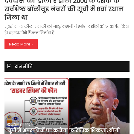
देवदास’ का ‘डोला रे डोला’2000 के दशक के
सर्वश्रेष्ठ बॉलीवुड नंबरों की सूची में 8वां स्थान
मिला था
मुंबई। संजय लीला भंसाली की जादुई कहानी ने हमेशा दर्शकों को आकर्षित किया
है। वह एक ऐसे फिल्म निर्माता हैं…
Read More »
राजनीति
यूपी
अ
में
में
अपराधियों
दर्
पर
मा
कसेगा
में
फॉरेंसिक
कां
शिकंजा,
ने
योगी
प
अप्रैल 17, 2026
स
यूपी में अपराधियों पर कसेगा फॉरेंसिक शिकंजा, योगी
सरकार
खे