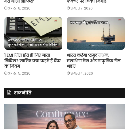
मत आओ ऑफिस’
फैक्टर पर टिकीं निगाहें
अगस्त 8, 2026
अगस्त 7, 2026
1 EMI मिस होते ही गिर जाता
भारत करेगा ‘समुद्र मंथन’,
सिबिल? जानिए क्या कहते हैं बैंक
तलाशेगा तेल और प्राकृतिक गैस
के नियम
भंडार
अगस्त 5, 2026
अगस्त 4, 2026
राजनीति
रितु
रा
झिंगोन
गां
ने
बो
लॉन्च
कां