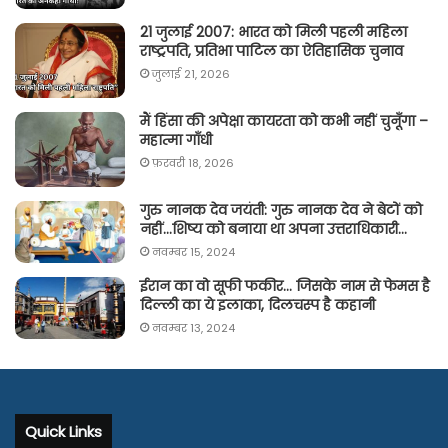
21 जुलाई 2007: भारत को मिली पहली महिला
राष्ट्रपति, प्रतिभा पाटिल का ऐतिहासिक चुनाव
जुलाई 21, 2026
मैं हिंसा की अपेक्षा कायरता को कभी नहीं चुनूँगा –
महात्मा गाँधी
फ़रवरी 18, 2026
गुरु नानक देव जयंती: गुरु नानक देव ने बेटों को
नहीं…शिष्य को बनाया था अपना उत्तराधिकारी…
नवम्बर 15, 2024
ईरान का वो सूफी फकीर… जिसके नाम से फेमस है
दिल्ली का ये इलाका, दिलचस्प है कहानी
नवम्बर 13, 2024
Quick Links