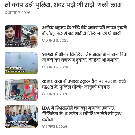
तो कांप उठी पुलिस, अंदर पड़ी थी सड़ी-गली लाश
अगस्त 7, 2026
अतीक अहमद के छोटे बेटे अबान की सड़क हादसे
में मौत, जेल में बंद भाई से मिले जा रहे थे झांसी
अगस्त 6, 2026
आगरा में ऑनर किलिग़: प्रेम संबंध से नाराज पिता
ने बेटी को चंबल में डुबोया, वीडियो भी बनाया
अगस्त 5, 2026
कांवड़ यात्रा में उपद्रव: स्कूल वैन पर पथराव, बच्चे
दहशत में, पुलिस बोली- मामूली टक्कर
अगस्त 3, 2026
LDA में रिश्वतखोरी का बड़ा मामला उजागर,
विजिलेंस ने JE समेत 3 को रिश्वत लेते रंगे हाथ
दबोचा
अगस्त 1, 2026