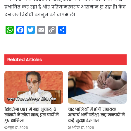
प्रभावित कर रहा है और परिणामस्वरूप आसमान छू रहा है। केंद्र
इस जनविरोधी कानून को वापस ले।
W
F
T
E
C
S
h
a
w
m
o
h
a
c
i
a
p
a
t
e
t
i
y
r
Related Articles
s
b
t
l
L
e
A
o
e
i
p
o
r
n
p
k
k
शिवसेना UBT में बड़ा भूचाल, 6
चार पालियों में होगी सहायक
सांसदों ने छोड़ा साथ, इस पार्टी में
आचार्य भर्ती परीक्षा, छह जनपदों में
हुए शामिल!
कड़े सुरक्षा इंतजाम
जून 17, 2026
अप्रैल 17, 2026