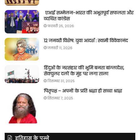
एआई सम्मेलन-भारत की अभूतपूर्व सफलता और
व्यथित कांग्रेस
फ़रवरी 25, 2026
12 जनवरी विशेष: युवा आदर्श : स्वामी विवेकानंद
जनवरी 11, 2026
हिंदुओं के नरसंहार की भूमि बनता बांग्लादेश,
सेक्युलर दलों के मुंह पर लगा ताला
दिसम्बर 31, 2025
पितृपक्ष – अपनों के प्रति श्रद्धा ही सच्चा श्राद्ध
सितम्बर 7, 2025
इतिहास के पन्ने